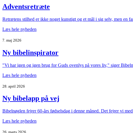
Adventsretræte
Retrætens stilhed er ikke noget kunstigt og et mål i sig selv, men en fan
Læs hele nyheden
7. maj 2026
Ny bibelinspirator
"Vi har igen og igen brug for Guds ovenlys på vores liv," siger Bibeln
Læs hele nyheden
28. april 2026
Ny bibelapp på vej
Bibelnøglen fejrer 60-års fødselsdag i denne måned. Det fejrer vi m
Læs hele nyheden
26. marts 2026