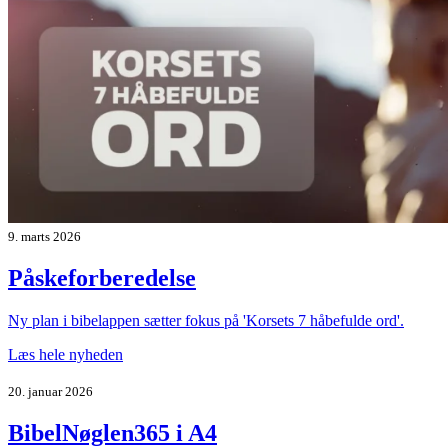
9. marts 2026
Påskeforberedelse
Ny plan i bibelappen sætter fokus på 'Korsets 7 håbefulde ord'.
Læs hele nyheden
20. januar 2026
BibelNøglen365 i A4