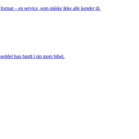
ormat – en service, som måske ikke alle kender til.
seddel han fandt i sin mors bibel.