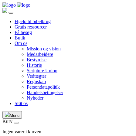
Hjælp til bibelbrug
Gratis ressourcer
Få besøg
Butik
Om os
Mission og vision
Medarbejdere
Bestyrelse
Historie
Scripture Union
Vedtægter
Regnskab
Persondatapolitik
Handelsbetingelser
Nyheder
Støt os
Menu
Kurv
Ingen varer i kurven.