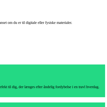
et om du er til digitale eller fysiske materialer.
ekt til dig, der længes efter åndelig fordybelse i en travl hverdag.