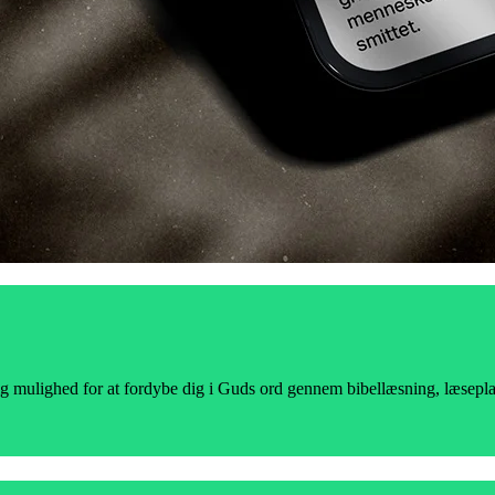
g mulighed for at fordybe dig i Guds ord gennem bibellæsning, læseplane