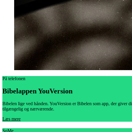
På telefonen
Bibelappen YouVersion
Bibelen lige ved hånden. YouVersion er Bibelen som app, der giver di
tilgængelig og nærværende.
Læs mere
SoMe