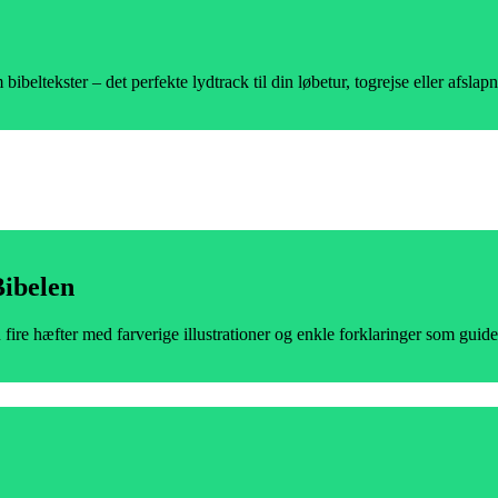
eltekster – det perfekte lydtrack til din løbetur, togrejse eller afslapn
Bibelen
ire hæfter med farverige illustrationer og enkle forklaringer som guid