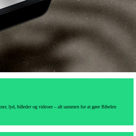
r, lyd, billeder og videoer – alt sammen for at gøre Bibelen