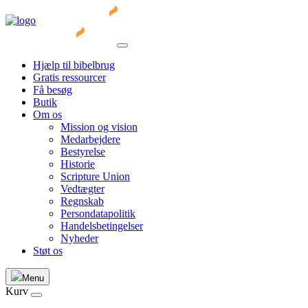
Hjælp til bibelbrug
Gratis ressourcer
Få besøg
Butik
Om os
Mission og vision
Medarbejdere
Bestyrelse
Historie
Scripture Union
Vedtægter
Regnskab
Persondatapolitik
Handelsbetingelser
Nyheder
Støt os
Menu
Kurv