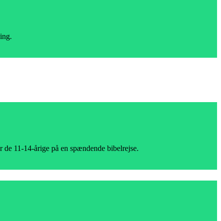
ing.
er de 11-14-årige på en spændende bibelrejse.