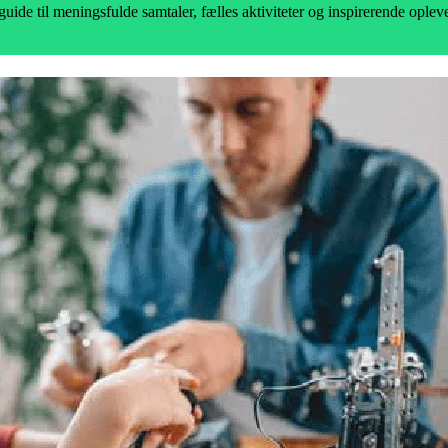
 til meningsfulde samtaler, fælles aktiviteter og inspirerende oplevel