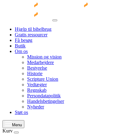
Hjælp til bibelbrug
Gratis ressourcer
Få besøg
Butik
Om os
Mission og vision
Medarbejdere
Bestyrelse
Historie
Scripture Union
Vedtægter
Regnskab
Persondatapolitik
Handelsbetingelser
Nyheder
Støt os
Menu
Kurv