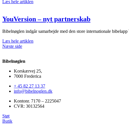
Læs hele artiklen
YouVersion – nyt partnerskab
Bibelnøglen indgår samarbejde med den store internationale bibelapp
Læs hele artiklen
Næste side
Bibelnøglen
Korskærvej 25,
7000 Frederica
+ 45 82 27 13 37
info@bibelnoglen.dk
Kontonr. ‍7170 – 2225047
CVR: ‍30132564
Støt
Butik