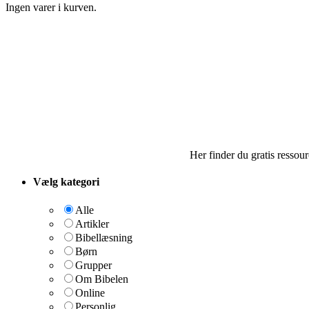
Ingen varer i kurven.
Her finder du gratis ressou
Vælg kategori
Alle
Artikler
Bibellæsning
Børn
Grupper
Om Bibelen
Online
Personlig