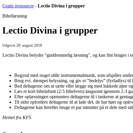
Gratis ressourcer
-
Lectio Divina i grupper
Bibellæsning
Lectio Divina i grupper
Udgivet 20. august 2018
Lectio Divina betyder "guddommelig læsning", og kan fint bruges i 
Begynd med noget stille instrumentalmusik, som afspilles under
Brug evt. dæmpet belysning, og giv et ”bedelys” (fyrfadlys) til
Bed deltagerne om at sætte eller lægge sig med lukkede øjne o
Læs et kort bibelafsnit (2-5 bibelvers) langsomt igennem 2-3 
Efter oplæsningen opmuntres deltagerne til i tankerne at gentage 
Til sidst opfordres deltagerne til at lade det, de har hørt og opleve
Deltagerne kan herefter bruge et par minutter på et dele med s
Hentet fra KFS