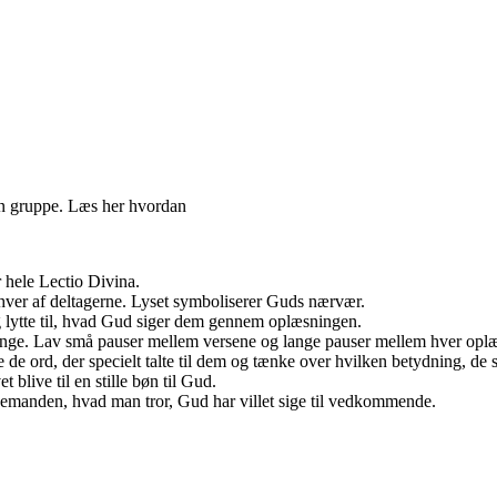
en gruppe. Læs her hvordan
 hele Lectio Divina.
 hver af deltagerne. Lyset symboliserer Guds nærvær.
g lytte til, hvad Gud siger dem gennem oplæsningen.
gange. Lav små pauser mellem versene og lange pauser mellem hver opl
de ord, der specielt talte til dem og tænke over hvilken betydning, de sk
t blive til en stille bøn til Gud.
idemanden, hvad man tror, Gud har villet sige til vedkommende.