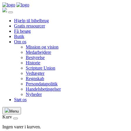
Hjælp til bibelbrug
Gratis ressourcer
Få besøg
Butik
Om os
Mission og vision
Medarbejdere
Bestyrelse
Historie
Scripture Union
Vedtægter
Regnskab
Persondatapolitik
Handelsbetingelser
Nyheder
Støt os
Menu
Kurv
Ingen varer i kurven.