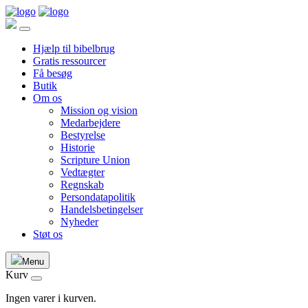
Hjælp til bibelbrug
Gratis ressourcer
Få besøg
Butik
Om os
Mission og vision
Medarbejdere
Bestyrelse
Historie
Scripture Union
Vedtægter
Regnskab
Persondatapolitik
Handelsbetingelser
Nyheder
Støt os
Menu
Kurv
Ingen varer i kurven.