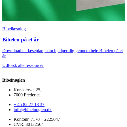
Bibellæsning
Bibelen på et år
Download en læseplan, som hjælper dig gennem hele Bibelen på et
år
Udforsk alle ressourcer
Bibelnøglen
Korskærvej 25,
7000 Frederica
+ 45 82 27 13 37
info@bibelnoglen.dk
Kontonr. ‍7170 – 2225047
CVR: ‍30132564