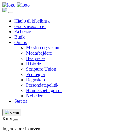
Hjælp til bibelbrug
Gratis ressourcer
Få besøg
Butik
Om os
Mission og vision
Medarbejdere
Bestyrelse
Historie
Scripture Union
Vedtægter
Regnskab
Persondatapolitik
Handelsbetingelser
Nyheder
Støt os
Menu
Kurv
Ingen varer i kurven.