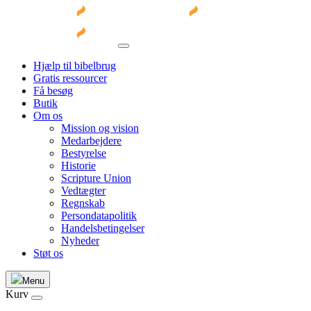
Hjælp til bibelbrug
Gratis ressourcer
Få besøg
Butik
Om os
Mission og vision
Medarbejdere
Bestyrelse
Historie
Scripture Union
Vedtægter
Regnskab
Persondatapolitik
Handelsbetingelser
Nyheder
Støt os
Menu
Kurv