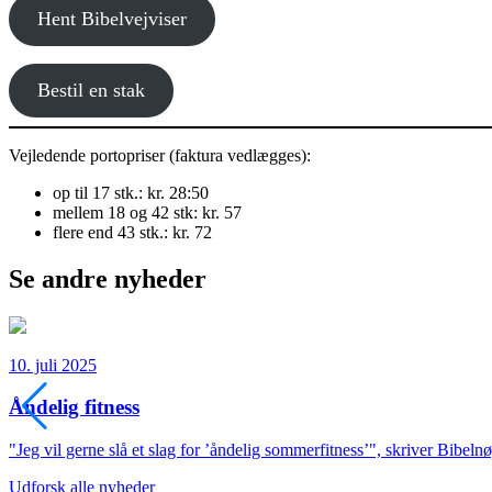
Hent Bibelvejviser
Bestil en stak
Vejledende portopriser (faktura vedlægges):
op til 17 stk.: kr. 28:50
mellem 18 og 42 stk: kr. 57
flere end 43 stk.: kr. 72
Se andre nyheder
10. juli 2025
Åndelig fitness
"Jeg vil gerne slå et slag for ’åndelig sommerfitness’", skriver Bibeln
Udforsk alle nyheder