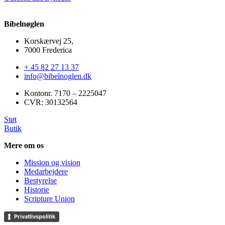
Bibelnøglen
Korskærvej 25,
7000 Frederica
+ 45 82 27 13 37
info@bibelnoglen.dk
Kontonr. ‍7170 – 2225047
CVR: ‍30132564
Støt
Butik
Mere om os
Mission og vision
Medarbejdere
Bestyrelse
Historie
Scripture Union
Privatlivspolitik