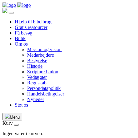
Hjælp til bibelbrug
Gratis ressourcer
Få besøg
Butik
Om os
Mission og vision
Medarbejdere
Bestyrelse
Historie
Scripture Union
Vedtægter
Regnskab
Persondatapolitik
Handelsbetingelser
Nyheder
Støt os
Menu
Kurv
Ingen varer i kurven.