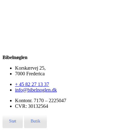
Bibelvejviseren er en god og overskuelig hjælp til at gå på
M
opdagelse i Bibelen.
s
Udforsk alle ressourcer
Bibelnøglen
Korskærvej 25,
7000 Frederica
+ 45 82 27 13 37
info@bibelnoglen.dk
Kontonr. ‍7170 – 2225047
CVR: ‍30132564
Støt
Butik