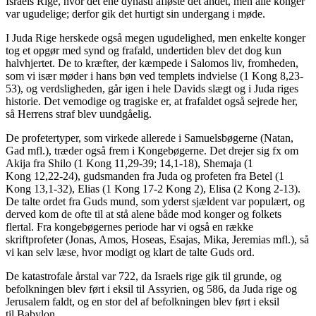
Israels Rige, hvor det ene dynasti afløste det andet, men alle konger
var ugudelige; derfor gik det hurtigt sin undergang i møde.
I Juda Rige herskede også megen ugudelighed, men enkelte konger
tog et opgør med synd og frafald, undertiden blev det dog kun
halvhjertet. De to kræfter, der kæmpede i Salomos liv, fromheden,
som vi især møder i hans bøn ved templets indvielse (1 Kong 8,23-
53), og verdsligheden, går igen i hele Davids slægt og i Juda riges
historie. Det vemodige og tragiske er, at frafaldet også sejrede her,
så Herrens straf blev uundgåelig.
De profetertyper, som virkede allerede i Samuelsbøgerne (Natan,
Gad mfl.), træder også frem i Kongebøgerne. Det drejer sig fx om
Akija fra Shilo (1 Kong 11,29-39; 14,1-18), Shemaja (1
Kong 12,22-24), gudsmanden fra Juda og profeten fra Betel (1
Kong 13,1-32), Elias (1 Kong 17-2 Kong 2), Elisa (2 Kong 2-13).
De talte ordet fra Guds mund, som yderst sjældent var populært, og
derved kom de ofte til at stå alene både mod konger og folkets
flertal. Fra kongebøgernes periode har vi også en række
skriftprofeter (Jonas, Amos, Hoseas, Esajas, Mika, Jeremias mfl.), så
vi kan selv læse, hvor modigt og klart de talte Guds ord.
De katastrofale årstal var 722, da Israels rige gik til grunde, og
befolkningen blev ført i eksil til Assyrien, og 586, da Juda rige og
Jerusalem faldt, og en stor del af befolkningen blev ført i eksil
til Babylon.