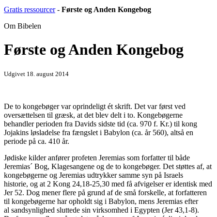
Gratis ressourcer
-
Første og Anden Kongebog
Om Bibelen
Første og Anden Kongebog
Udgivet 18. august 2014
De to kongebøger var oprindeligt ét skrift. Det var først ved
oversættelsen til græsk, at det blev delt i to. Kongebøgerne
behandler perioden fra Davids sidste tid (ca. 970 f. Kr.) til kong
Jojakins løsladelse fra fængslet i Babylon (ca. år 560), altså en
periode på ca. 410 år.
Jødiske kilder anfører profeten Jeremias som forfatter til både
Jeremias´ Bog, Klagesangene og de to kongebøger. Det støttes af, at
kongebøgerne og Jeremias udtrykker samme syn på Israels
historie, og at 2 Kong 24,18-25,30 med få afvigelser er identisk med
Jer 52. Dog mener flere på grund af de små forskelle, at forfatteren
til kongebøgerne har opholdt sig i Babylon, mens Jeremias efter
al sandsynlighed sluttede sin virksomhed i Egypten (Jer 43,1-8).