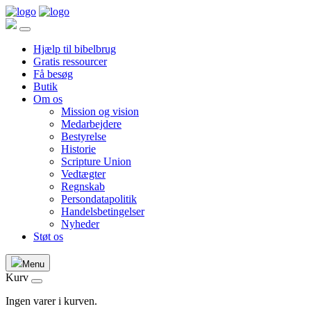
Hjælp til bibelbrug
Gratis ressourcer
Få besøg
Butik
Om os
Mission og vision
Medarbejdere
Bestyrelse
Historie
Scripture Union
Vedtægter
Regnskab
Persondatapolitik
Handelsbetingelser
Nyheder
Støt os
Menu
Kurv
Ingen varer i kurven.