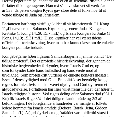
Derfor peger flere på, at det måske er en af Jeremias´ disciple, der er
forfatter til kongebøgerne. Han må så have skrevet sit værk før
år 538, da perserkongen Kyros gav store dele af folket lov til at
vende tilbage til Juda og Jerusalem.
Forfatteren har brugt skriftlige kilder til sit historieværk. I 1 Kong
11,41 nævner han Salomos Krønike og senere Judas Kongers
Krønike (1 Kong 14,29; 15,7 mfl.) og Israels Kongers Krønike (1
Kong 14,19; 15,31 mfl.). Disse krøniker har vel været tidens
officielle historieskrivning, hvor man har kunnet læse om de enkelte
kongers politiske indsats.
Kongebøgerne hører ligesom Samuelsbøgerne hjemme blandt “De
tidlige profeter”. Det er profetisk historieskrivning, der gennem de
historiske begivenheder forkynder, hvem Israels Gud er, og
som forkynder både hans trofasthed og hans vrede mod al
ulydighed. Som profetskrift vurderer de enkelte kongers indsats i
lyset af deres lydighed mod Gud. En politisk set betydelig konge
regnes for intet, hvis han har været ulydig mod Gud og fremmet
afgudsdyrkelse. Forfatteren har især villet fremstille det, der hører til
Israels religiøse historie. Ved rigets deling efter Salomos død (931 f.
Kr.) fik Israels Rige 3/4 af det tidligere landområde og 2/3 af
befolkningen. I de foregående århundreder var mange af folkets
ledere kommet fra Israels område (Debora, Barak, Jefta, Gideon,
Samuel mfl.). Afgudsdyrkelsen og frafaldet var imidlertid størst i