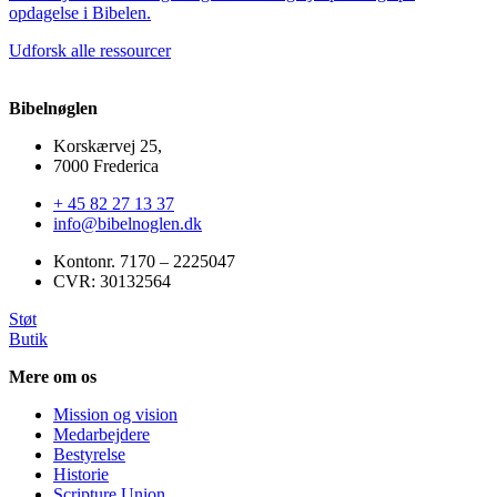
opdagelse i Bibelen.
s
Udforsk alle ressourcer
Bibelnøglen
Korskærvej 25,
7000 Frederica
+ 45 82 27 13 37
info@bibelnoglen.dk
Kontonr. ‍7170 – 2225047
CVR: ‍30132564
Støt
Butik
Mere om os
Mission og vision
Medarbejdere
Bestyrelse
Historie
Scripture Union