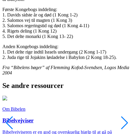
Første Kongebogs inddeling:
1. Davids sidste år og død (1 Kong 1-2)
2. Salomos vej til magten (1 Kong 3)
3. Salomos regeringstid og død (1 Kong 4-11)
4. Rigets deling (1 Kong 12)
5. Det delte monarki (1 Kong 13- 22)
Anden Kongebogs inddeling:
1. Det delte rige indtil Israels undergang (2 Kong 1-17)
2. Juda rige til Jojakins løsladelse i Babylon (2 Kong 18-25).
Fra “Bibelens bøger” af Flemming Kofod-Svendsen, Logos Media
2004
Se andre ressourcer
Om Bibelen
O
Bibelvejviser
Bibelvejviseren er en god og overskuelig hjælp til at gå på
M