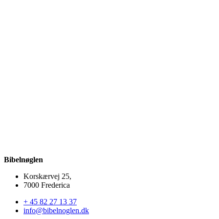
Jubilæum – formanden har ordet
Udgivet 25. marts 2026
Bibelnøglen
Korskærvej 25,
7000 Frederica
+ 45 82 27 13 37
info@bibelnoglen.dk