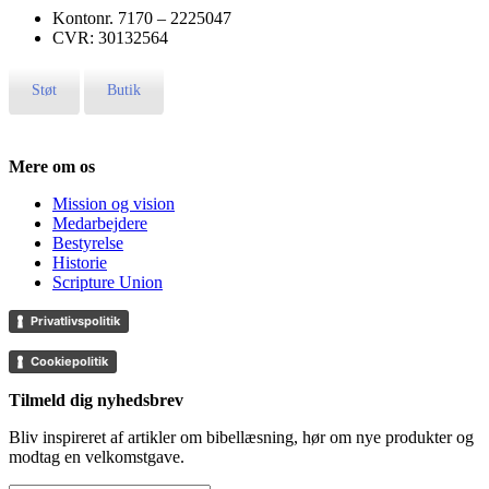
Kontonr. ‍7170 – 2225047
CVR: ‍30132564
Støt
Butik
Mere om os
Mission og vision
Medarbejdere
Bestyrelse
Historie
Scripture Union
Privatlivspolitik
Cookiepolitik
Tilmeld dig nyhedsbrev
Bliv inspireret af artikler om bibellæsning, hør om nye produkter og
modtag en velkomstgave.