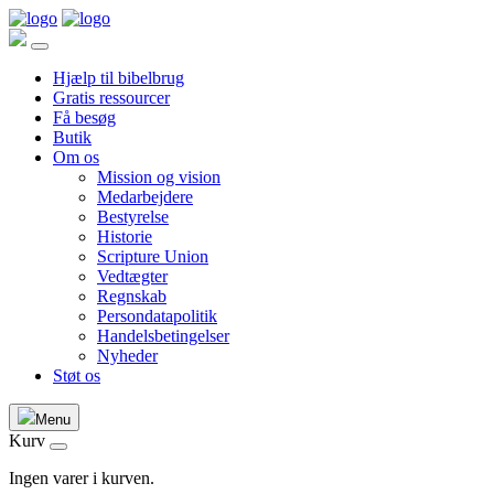
Hjælp til bibelbrug
Gratis ressourcer
Få besøg
Butik
Om os
Mission og vision
Medarbejdere
Bestyrelse
Historie
Scripture Union
Vedtægter
Regnskab
Persondatapolitik
Handelsbetingelser
Nyheder
Støt os
Menu
Kurv
Ingen varer i kurven.