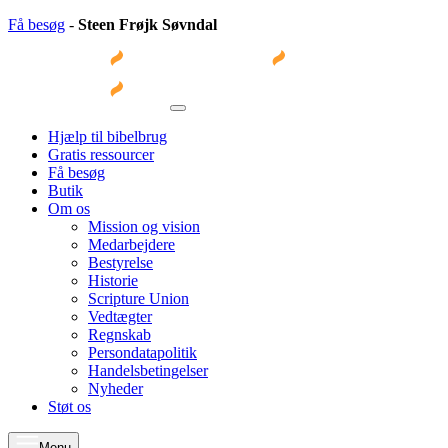
Få besøg
-
Steen Frøjk Søvndal
Hjælp til bibelbrug
Gratis ressourcer
Få besøg
Butik
Om os
Mission og vision
Medarbejdere
Bestyrelse
Historie
Scripture Union
Vedtægter
Regnskab
Persondatapolitik
Handelsbetingelser
Nyheder
Støt os
Menu