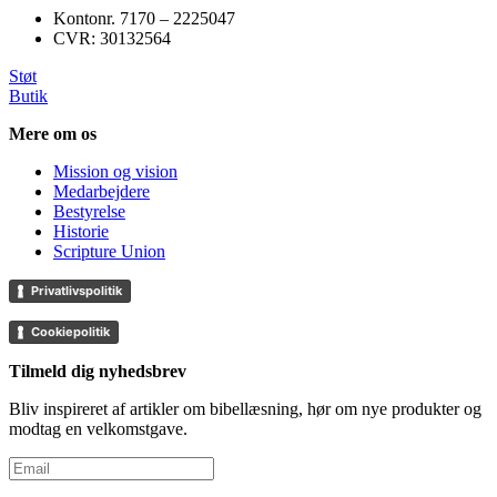
Kontonr. ‍7170 – 2225047
CVR: ‍30132564
Støt
Butik
Mere om os
Mission og vision
Medarbejdere
Bestyrelse
Historie
Scripture Union
Privatlivspolitik
Cookiepolitik
Tilmeld dig nyhedsbrev
Bliv inspireret af artikler om bibellæsning, hør om nye produkter og
modtag en velkomstgave.