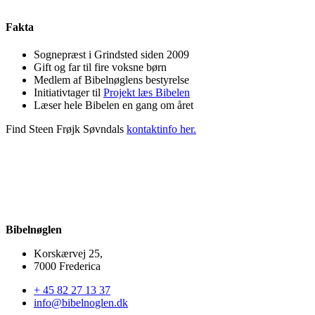
Fakta
Sognepræst i Grindsted siden 2009
Gift og far til fire voksne børn
Medlem af Bibelnøglens bestyrelse
Initiativtager til
Projekt læs Bibelen
Læser hele Bibelen en gang om året
Find Steen Frøjk Søvndals
kontaktinfo her.
Bibelnøglen
Korskærvej 25,
7000 Frederica
+ 45 82 27 13 37
info@bibelnoglen.dk