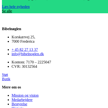
Læs hele nyheden
Se alle
Bibelnøglen
Korskærvej 25,
7000 Frederica
+ 45 82 27 13 37
info@bibelnoglen.dk
Kontonr. ‍7170 – 2225047
CVR: ‍30132564
Støt
Butik
Mere om os
Mission og vision
Medarbejdere
Bestyrelse