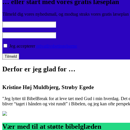
… eller start med vores gratis læseplan
Tilmeld dig vores nyhedsmail, og modtag straks vores gratis læseplan
Jeg accepterer
privatlivsbetingelserne
Derfor er jeg glad for …
Kristine Høj Muldbjerg, Strøby Egede
"Jeg lytter til BibelBreak for at leve tæt med Gud i min hverdag. Det 
bliver “taget i hånden og vist rundt” i Bibelen, og jeg kan ofte perspek
Vær med til at støtte bibelglæden