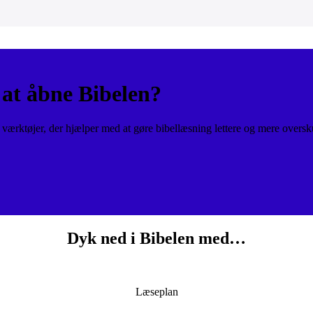
at åbne Bibelen?
ærktøjer, der hjælper med at gøre bibellæsning lettere og mere oversk
Dyk ned i Bibelen med…
Læseplan