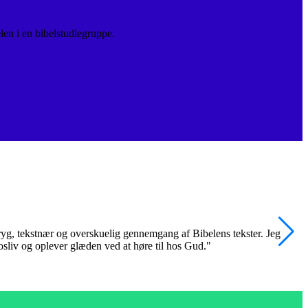
len i en bibelstudiegruppe.
 tryg, tekstnær og overskuelig gennemgang af Bibelens tekster. Jeg
"
trosliv og oplever glæden ved at høre til hos Gud."
k