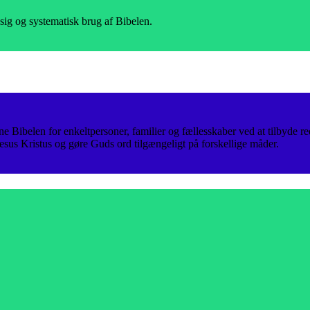
sig og systematisk brug af Bibelen.
e Bibelen for enkeltpersoner, familier og fællesskaber ved at tilbyde red
Jesus Kristus og gøre Guds ord tilgængeligt på forskellige måder.
.