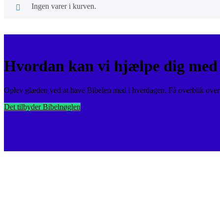
Ingen varer i kurven.
Hvordan kan vi hjælpe dig med 
Oplev glæden ved at have Bibelen med i hverdagen. Få overblik over v
Det tilbyder Bibelnøglen