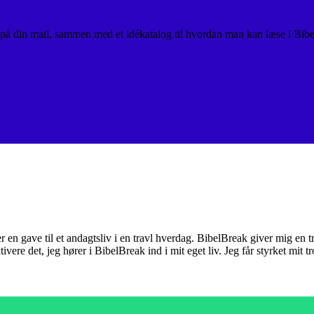
 på din mail, sammen med et idékatalog til hvordan man kan læse i Bibe
er en gave til et andagtsliv i en travl hverdag. BibelBreak giver mig en
tivere det, jeg hører i BibelBreak ind i mit eget liv. Jeg får styrket mit 