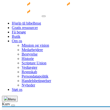
Hjælp til bibelbrug
Gratis ressourcer
Få besøg
Butik
Om os
Mission og vision
Medarbejdere
Bestyrelse
Historie
Scripture Union
Vedtægter
Regnskab
Persondatapolitik
Handelsbetingelser
Nyheder
Støt os
Menu
Kurv