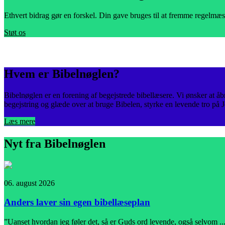
Ethvert bidrag gør en forskel. Din gave bruges til at fremme regelmæs
Støt os
Hvem er Bibelnøglen?
Bibelnøglen er en forening af begejstrede bibellæsere. Vi ønsker at åbn
begejstring og glæde over at bruge Bibelen, styrke en levende tro på 
Læs mere
Nyt fra Bibelnøglen
06. august 2026
Anders laver sin egen bibellæseplan
”Uanset hvordan jeg føler det, så er Guds ord levende, også selvom ..