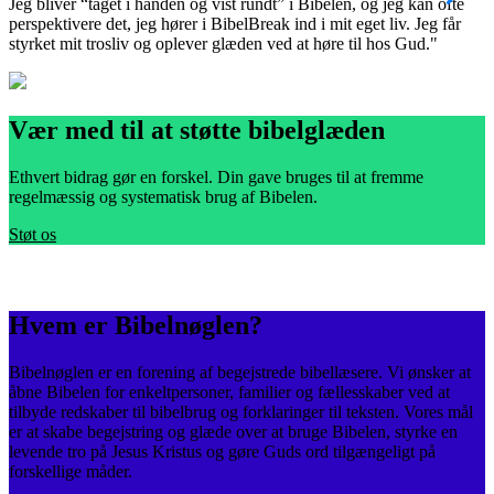
Jeg bliver “taget i hånden og vist rundt” i Bibelen, og jeg kan ofte
v
perspektivere det, jeg hører i BibelBreak ind i mit eget liv. Jeg får
e
styrket mit trosliv og oplever glæden ved at høre til hos Gud."
s
Vær med til at støtte bibelglæden
Ethvert bidrag gør en forskel. Din gave bruges til at fremme
regelmæssig og systematisk brug af Bibelen.
Støt os
Hvem er Bibelnøglen?
Bibelnøglen er en forening af begejstrede bibellæsere. Vi ønsker at
åbne Bibelen for enkeltpersoner, familier og fællesskaber ved at
tilbyde redskaber til bibelbrug og forklaringer til teksten. Vores mål
er at skabe begejstring og glæde over at bruge Bibelen, styrke en
levende tro på Jesus Kristus og gøre Guds ord tilgængeligt på
forskellige måder.