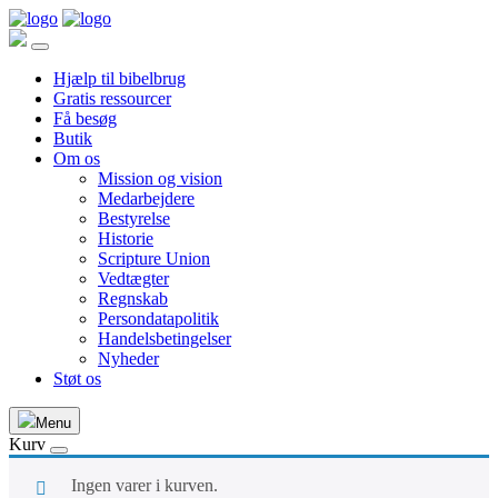
Hjælp til bibelbrug
Gratis ressourcer
Få besøg
Butik
Om os
Mission og vision
Medarbejdere
Bestyrelse
Historie
Scripture Union
Vedtægter
Regnskab
Persondatapolitik
Handelsbetingelser
Nyheder
Støt os
Menu
Kurv
Ingen varer i kurven.