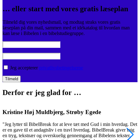
… eller start med vores gratis læseplan
Tilmeld dig vores nyhedsmail, og modtag straks vores gratis
læseplan på din mail, sammen med et idékatalog til hvordan man
kan læse i Bibelen i en bibelstudiegruppe.
Jeg accepterer
privatlivsbetingelserne
Derfor er jeg glad for …
Kristine Høj Muldbjerg, Strøby Egede
"Jeg lytter til BibelBreak for at leve tæt med Gud i min hverdag. Det
"
er en gave til et andagtsliv i en travl hverdag. BibelBreak giver mig
o
en tryg, tekstnær og overskuelig gennemgang af Bibelens tekster.
m