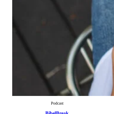
Podcast
BibelBreak