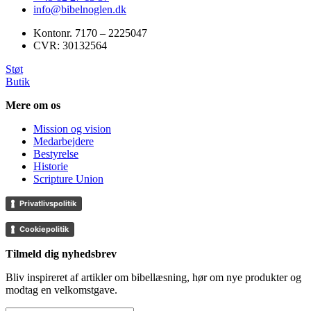
info@bibelnoglen.dk
Kontonr. ‍7170 – 2225047
CVR: ‍30132564
Støt
Butik
Mere om os
Mission og vision
Medarbejdere
Bestyrelse
Historie
Scripture Union
Privatlivspolitik
Cookiepolitik
Tilmeld dig nyhedsbrev
Bliv inspireret af artikler om bibellæsning, hør om nye produkter og
modtag en velkomstgave.