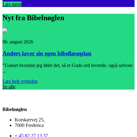
Læs mere
Nyt fra Bibelnøglen
06. august 2026
0
Anders laver sin egen bibellæseplan
”Uanset hvordan jeg føler det, så er Guds ord levende, også selvom
I
...
L
Læs hele nyheden
Se alle
Bibelnøglen
Korskærvej 25,
7000 Frederica
+ 45 82 27 13 37