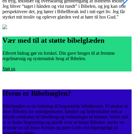
en tryg, tekstnær og overskuelig gennemgang af Bibelens tekster.
m
Jeg bliver “taget i hånden og vist rundt” i Bibelen, og jeg kan ofte
v
perspektivere det, jeg hører i BibelBreak ind i mit eget liv. Jeg får
e
styrket mit trosliv og oplever glæden ved at høre til hos Gud."
s
Vær med til at støtte bibelglæden
Ethvert bidrag gør en forskel. Din gave bruges til at fremme
regelmæssig og systematisk brug af Bibelen.
Støt os
Hvem er Bibelnøglen?
Bibelnøglen er en forening af begejstrede bibellæsere. Vi ønsker at
åbne Bibelen for enkeltpersoner, familier og fællesskaber ved at
tilbyde redskaber til bibelbrug og forklaringer til teksten. Vores mål
er at skabe begejstring og glæde over at bruge Bibelen, styrke en
levende tro på Jesus Kristus og gøre Guds ord tilgængeligt på
forskellige måder.