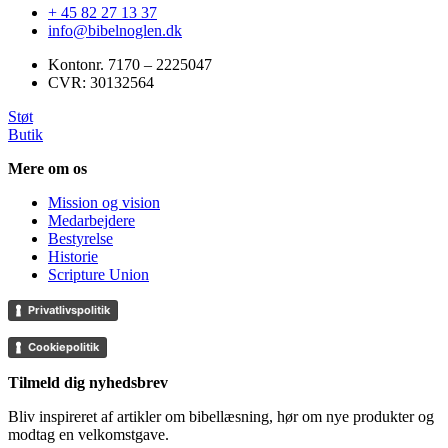
+ 45 82 27 13 37
info@bibelnoglen.dk
Kontonr. ‍7170 – 2225047
CVR: ‍30132564
Støt
Butik
Mere om os
Mission og vision
Medarbejdere
Bestyrelse
Historie
Scripture Union
Privatlivspolitik
Cookiepolitik
Tilmeld dig nyhedsbrev
Bliv inspireret af artikler om bibellæsning, hør om nye produkter og
modtag en velkomstgave.