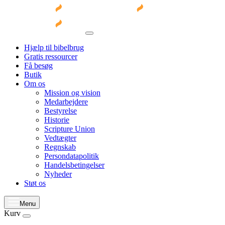
Hjælp til bibelbrug
Gratis ressourcer
Få besøg
Butik
Om os
Mission og vision
Medarbejdere
Bestyrelse
Historie
Scripture Union
Vedtægter
Regnskab
Persondatapolitik
Handelsbetingelser
Nyheder
Støt os
Menu
Kurv