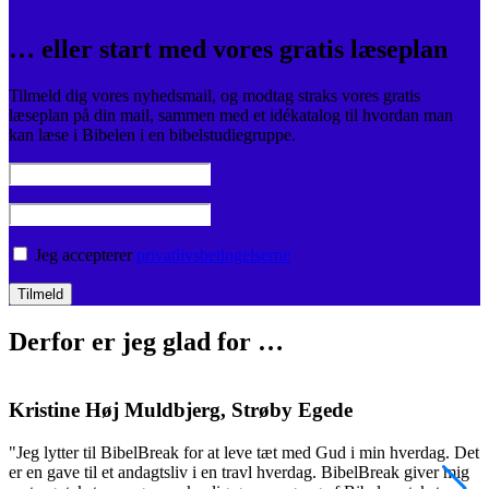
… eller start med vores gratis læseplan
Tilmeld dig vores nyhedsmail, og modtag straks vores gratis
læseplan på din mail, sammen med et idékatalog til hvordan man
kan læse i Bibelen i en bibelstudiegruppe.
Jeg accepterer
privatlivsbetingelserne
Derfor er jeg glad for …
Kristine Høj Muldbjerg, Strøby Egede
"Jeg lytter til BibelBreak for at leve tæt med Gud i min hverdag. Det
"
er en gave til et andagtsliv i en travl hverdag. BibelBreak giver mig
o