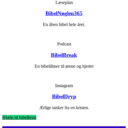
Læseplan
BibelNøglen365
En åben bibel hele året.
Podcast
BibelBreak
En bibelåbner til ørene og hjertet
Instagram
BibelDryp
Ærlige tanker fra en kristen.
Hjælp til bibelbrug