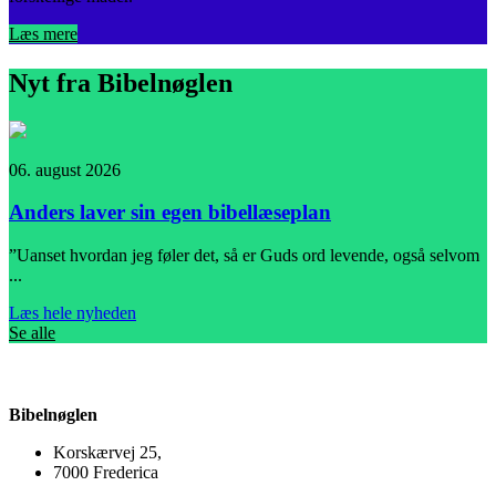
Læs mere
Nyt fra Bibelnøglen
06. august 2026
0
Anders laver sin egen bibellæseplan
”Uanset hvordan jeg føler det, så er Guds ord levende, også selvom
I
...
L
Læs hele nyheden
Se alle
Bibelnøglen
Korskærvej 25,
7000 Frederica