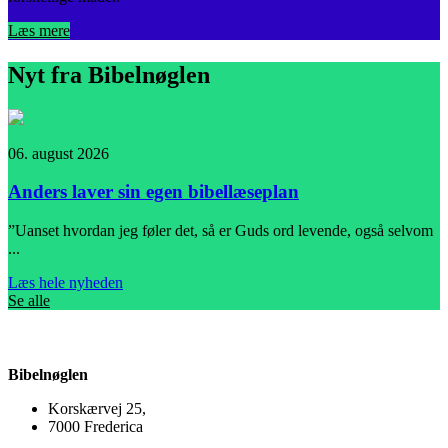
Læs mere
Nyt fra Bibelnøglen
06. august 2026
0
Anders laver sin egen bibellæseplan
”Uanset hvordan jeg føler det, så er Guds ord levende, også selvom
I
...
L
Læs hele nyheden
Se alle
Bibelnøglen
Korskærvej 25,
7000 Frederica