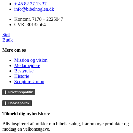
+ 45 82 27 13 37
info@bibelnoglen.dk
Kontonr. ‍7170 – 2225047
CVR: ‍30132564
Støt
Butik
Mere om os
Mission og vision
Medarbejdere
Bestyrelse
Historie
Scripture Union
Privatlivspolitik
Cookiepolitik
Tilmeld dig nyhedsbrev
Bliv inspireret af artikler om bibellæsning, hør om nye produkter og
modtag en velkomstgave.