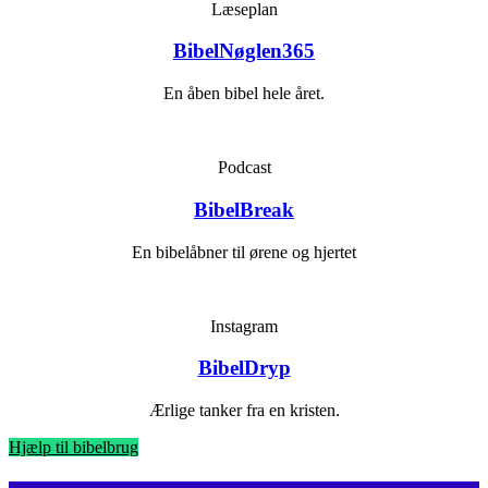
Læseplan
BibelNøglen365
En åben bibel hele året.
Podcast
BibelBreak
En bibelåbner til ørene og hjertet
Instagram
BibelDryp
Ærlige tanker fra en kristen.
Hjælp til bibelbrug