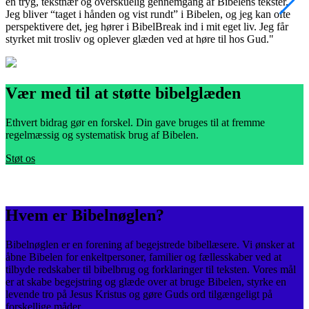
en tryg, tekstnær og overskuelig gennemgang af Bibelens tekster.
m
Jeg bliver “taget i hånden og vist rundt” i Bibelen, og jeg kan ofte
v
perspektivere det, jeg hører i BibelBreak ind i mit eget liv. Jeg får
e
styrket mit trosliv og oplever glæden ved at høre til hos Gud."
s
Vær med til at støtte bibelglæden
Ethvert bidrag gør en forskel. Din gave bruges til at fremme
regelmæssig og systematisk brug af Bibelen.
Støt os
Hvem er Bibelnøglen?
Bibelnøglen er en forening af begejstrede bibellæsere. Vi ønsker at
åbne Bibelen for enkeltpersoner, familier og fællesskaber ved at
tilbyde redskaber til bibelbrug og forklaringer til teksten. Vores mål
er at skabe begejstring og glæde over at bruge Bibelen, styrke en
levende tro på Jesus Kristus og gøre Guds ord tilgængeligt på
forskellige måder.