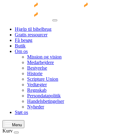
Hjælp til bibelbrug
Gratis ressourcer
Få besøg
Butik
Om os
Mission og vision
Medarbejdere
Bestyrelse
Historie
Scripture Union
Vedtægter
Regnskab
Persondatapolitik
Handelsbetingelser
Nyheder
Støt os
Menu
Kurv