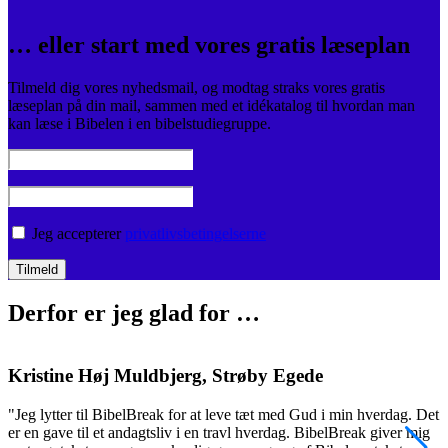
… eller start med vores gratis læseplan
Tilmeld dig vores nyhedsmail, og modtag straks vores gratis
læseplan på din mail, sammen med et idékatalog til hvordan man
kan læse i Bibelen i en bibelstudiegruppe.
Jeg accepterer
privatlivsbetingelserne
Derfor er jeg glad for …
Kristine Høj Muldbjerg, Strøby Egede
"Jeg lytter til BibelBreak for at leve tæt med Gud i min hverdag. Det
"
er en gave til et andagtsliv i en travl hverdag. BibelBreak giver mig
o