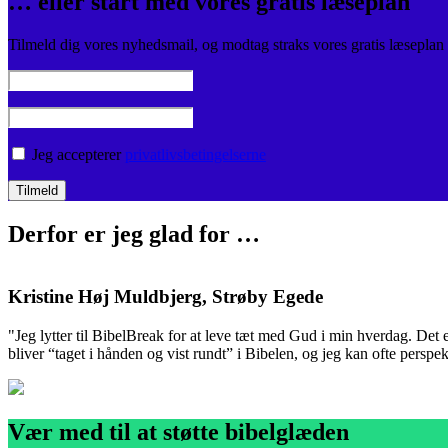
… eller start med vores gratis læseplan
Tilmeld dig vores nyhedsmail, og modtag straks vores gratis læseplan
Jeg accepterer
privatlivsbetingelserne
Derfor er jeg glad for …
Kristine Høj Muldbjerg, Strøby Egede
"Jeg lytter til BibelBreak for at leve tæt med Gud i min hverdag. Det 
bliver “taget i hånden og vist rundt” i Bibelen, og jeg kan ofte perspek
Vær med til at støtte bibelglæden