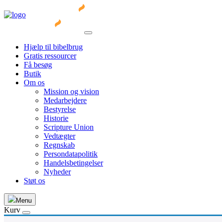
Hjælp til bibelbrug
Gratis ressourcer
Få besøg
Butik
Om os
Mission og vision
Medarbejdere
Bestyrelse
Historie
Scripture Union
Vedtægter
Regnskab
Persondatapolitik
Handelsbetingelser
Nyheder
Støt os
Menu
Kurv