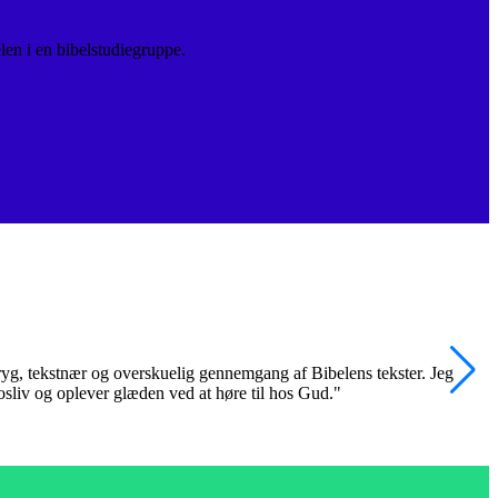
len i en bibelstudiegruppe.
 tryg, tekstnær og overskuelig gennemgang af Bibelens tekster. Jeg
"
trosliv og oplever glæden ved at høre til hos Gud."
k