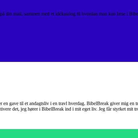
 på din mail, sammen med et idékatalog til hvordan man kan læse i Bibe
er en gave til et andagtsliv i en travl hverdag. BibelBreak giver mig en
tivere det, jeg hører i BibelBreak ind i mit eget liv. Jeg får styrket mit 