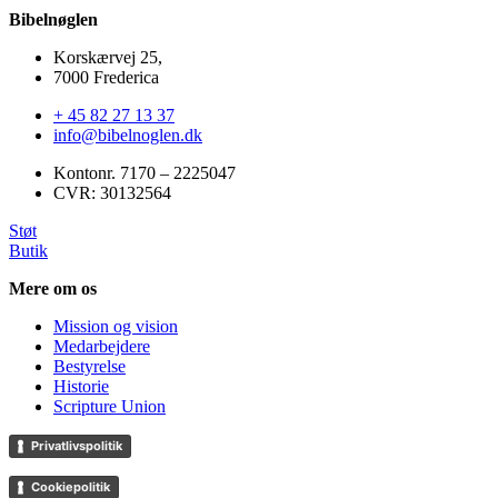
Bibelnøglen
Korskærvej 25,
7000 Frederica
+ 45 82 27 13 37
info@bibelnoglen.dk
Kontonr. ‍7170 – 2225047
CVR: ‍30132564
Støt
Butik
Mere om os
Mission og vision
Medarbejdere
Bestyrelse
Historie
Scripture Union
Privatlivspolitik
Cookiepolitik