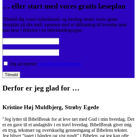
… eller start med vores gratis læseplan
Tilmeld dig vores nyhedsmail, og modtag straks vores gratis
læseplan på din mail, sammen med et idékatalog til hvordan man
kan læse i Bibelen i en bibelstudiegruppe.
Jeg accepterer
privatlivsbetingelserne
Derfor er jeg glad for …
Kristine Høj Muldbjerg, Strøby Egede
"Jeg lytter til BibelBreak for at leve tæt med Gud i min hverdag. Det
"
er en gave til et andagtsliv i en travl hverdag. BibelBreak giver mig
o
en tryg, tekstnær og overskuelig gennemgang af Bibelens tekster.
m
Jeg bliver “taget i hånden og vist rundt” i Bibelen, og jeg kan ofte
v