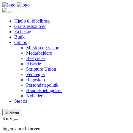
Hjælp til bibelbrug
Gratis ressourcer
Få besøg
Butik
Om os
Mission og vision
Medarbejdere
Bestyrelse
Historie
Scripture Union
Vedtægter
Regnskab
Persondatapolitik
Handelsbetingelser
Nyheder
Støt os
Menu
Kurv
Ingen varer i kurven.