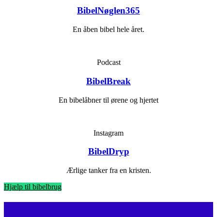
BibelNøglen365
En åben bibel hele året.
Podcast
BibelBreak
En bibelåbner til ørene og hjertet
Instagram
BibelDryp
Ærlige tanker fra en kristen.
Hjælp til bibelbrug