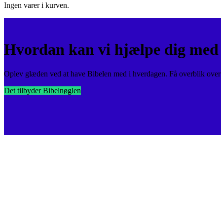
Ingen varer i kurven.
Hvordan kan vi hjælpe dig med 
Oplev glæden ved at have Bibelen med i hverdagen. Få overblik over v
Det tilbyder Bibelnøglen