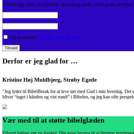
Tilmeld dig vores nyhedsmail, og modtag straks vores gratis læseplan
Jeg accepterer
privatlivsbetingelserne
Derfor er jeg glad for …
Kristine Høj Muldbjerg, Strøby Egede
"Jeg lytter til BibelBreak for at leve tæt med Gud i min hverdag. Det 
bliver “taget i hånden og vist rundt” i Bibelen, og jeg kan ofte perspek
Vær med til at støtte bibelglæden
Ethvert bidrag gør en forskel. Din gave bruges til at fremme regelmæs