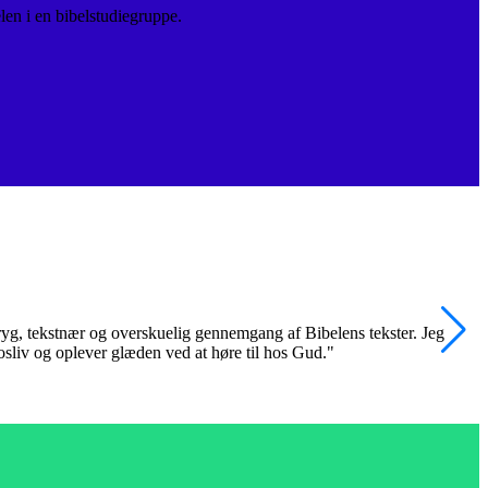
len i en bibelstudiegruppe.
 tryg, tekstnær og overskuelig gennemgang af Bibelens tekster. Jeg
"
trosliv og oplever glæden ved at høre til hos Gud."
k