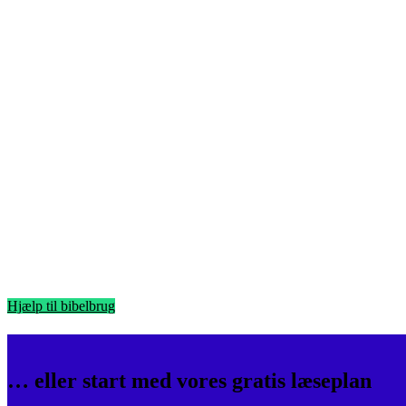
Hjælp til bibelbrug
… eller start med vores gratis læseplan