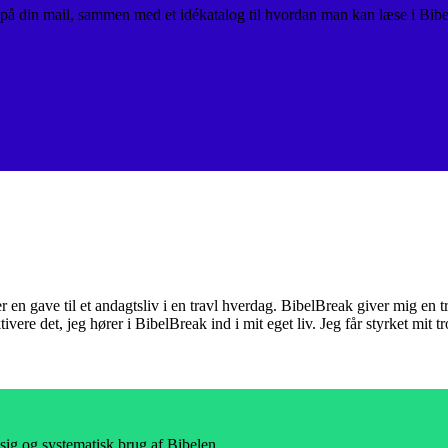
 på din mail, sammen med et idékatalog til hvordan man kan læse i Bibe
er en gave til et andagtsliv i en travl hverdag. BibelBreak giver mig en
tivere det, jeg hører i BibelBreak ind i mit eget liv. Jeg får styrket mit 
sig og systematisk brug af Bibelen.