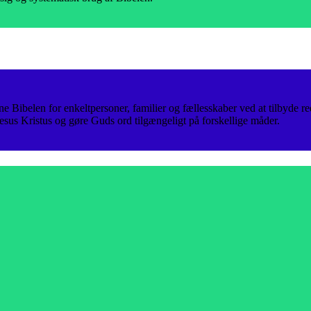
e Bibelen for enkeltpersoner, familier og fællesskaber ved at tilbyde red
Jesus Kristus og gøre Guds ord tilgængeligt på forskellige måder.
.