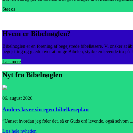
Støt os
Hvem er Bibelnøglen?
Bibelnøglen er en forening af begejstrede bibellæsere. Vi ønsker at åbn
begejstring og glæde over at bruge Bibelen, styrke en levende tro på 
Læs mere
Nyt fra Bibelnøglen
06. august 2026
Anders laver sin egen bibellæseplan
”Uanset hvordan jeg føler det, så er Guds ord levende, også selvom ..
Læs hele nyheden