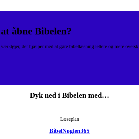
at åbne Bibelen?
ærktøjer, der hjælper med at gøre bibellæsning lettere og mere oversk
Dyk ned i Bibelen med…
Læseplan
BibelNøglen365