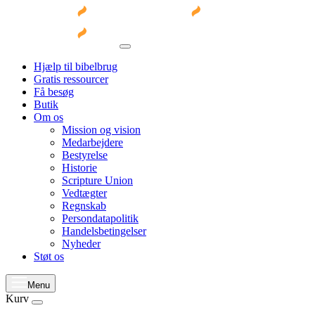
Hjælp til bibelbrug
Gratis ressourcer
Få besøg
Butik
Om os
Mission og vision
Medarbejdere
Bestyrelse
Historie
Scripture Union
Vedtægter
Regnskab
Persondatapolitik
Handelsbetingelser
Nyheder
Støt os
Menu
Kurv