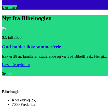
Læs mere
Nyt fra Bibelnøglen
02. juli 2026
1
Gud holder ikke sommerferie
Isak er 28 år, familiefar, studerende og vært på BibelBreak. Her gi...
"
Læs hele nyheden
L
Se alle
Bibelnøglen
Korskærvej 25,
7000 Frederica