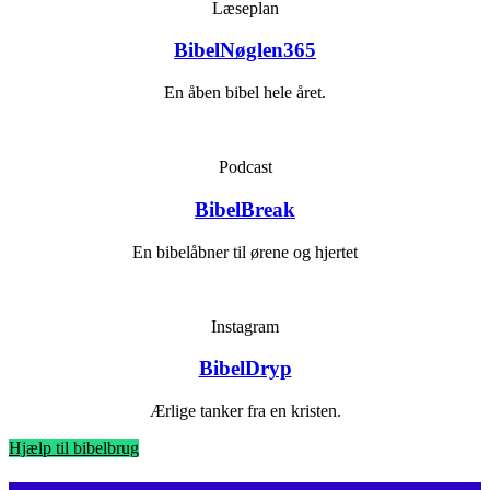
Læseplan
BibelNøglen365
En åben bibel hele året.
Podcast
BibelBreak
En bibelåbner til ørene og hjertet
Instagram
BibelDryp
Ærlige tanker fra en kristen.
Hjælp til bibelbrug