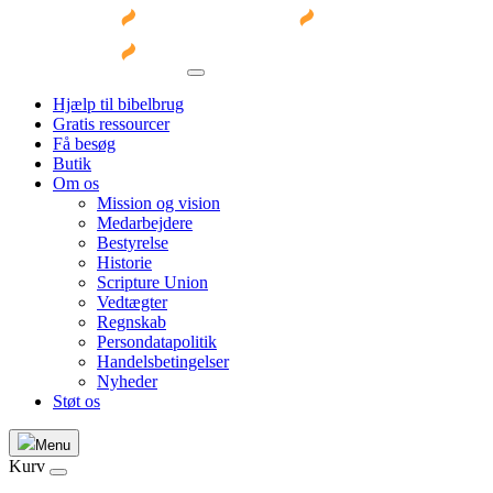
Hjælp til bibelbrug
Gratis ressourcer
Få besøg
Butik
Om os
Mission og vision
Medarbejdere
Bestyrelse
Historie
Scripture Union
Vedtægter
Regnskab
Persondatapolitik
Handelsbetingelser
Nyheder
Støt os
Menu
Kurv