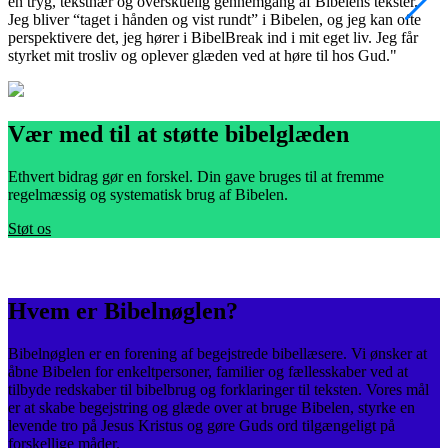
en tryg, tekstnær og overskuelig gennemgang af Bibelens tekster.
m
Jeg bliver “taget i hånden og vist rundt” i Bibelen, og jeg kan ofte
v
perspektivere det, jeg hører i BibelBreak ind i mit eget liv. Jeg får
e
styrket mit trosliv og oplever glæden ved at høre til hos Gud."
s
Vær med til at støtte bibelglæden
Ethvert bidrag gør en forskel. Din gave bruges til at fremme
regelmæssig og systematisk brug af Bibelen.
Støt os
Hvem er Bibelnøglen?
Bibelnøglen er en forening af begejstrede bibellæsere. Vi ønsker at
åbne Bibelen for enkeltpersoner, familier og fællesskaber ved at
tilbyde redskaber til bibelbrug og forklaringer til teksten. Vores mål
er at skabe begejstring og glæde over at bruge Bibelen, styrke en
levende tro på Jesus Kristus og gøre Guds ord tilgængeligt på
forskellige måder.