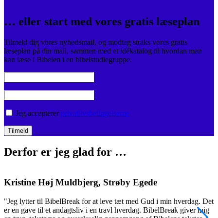
… eller start med vores gratis læseplan
Tilmeld dig vores nyhedsmail, og modtag straks vores gratis
læseplan på din mail, sammen med et idékatalog til hvordan man
kan læse i Bibelen i en bibelstudiegruppe.
Jeg accepterer
privatlivsbetingelserne
Derfor er jeg glad for …
Kristine Høj Muldbjerg, Strøby Egede
"Jeg lytter til BibelBreak for at leve tæt med Gud i min hverdag. Det
"
er en gave til et andagtsliv i en travl hverdag. BibelBreak giver mig
o