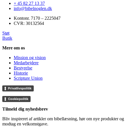
+ 45 82 27 13 37
info@bibelnoglen.dk
Kontonr. ‍7170 – 2225047
CVR: ‍30132564
Støt
Butik
Mere om os
Mission og vision
Medarbejdere
Bestyrelse
Historie
Scripture Union
Privatlivspolitik
Cookiepolitik
Tilmeld dig nyhedsbrev
Bliv inspireret af artikler om bibellæsning, hør om nye produkter og
modtag en velkomstgave.