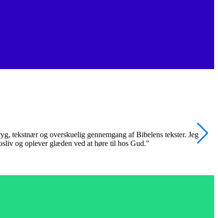
 tryg, tekstnær og overskuelig gennemgang af Bibelens tekster. Jeg
"
trosliv og oplever glæden ved at høre til hos Gud."
k