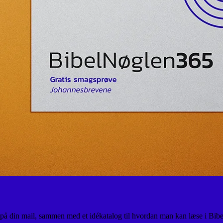
 på din mail, sammen med et idékatalog til hvordan man kan læse i Bibe