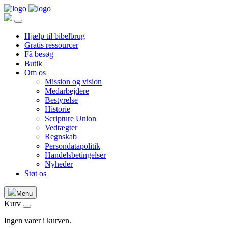
Hjælp til bibelbrug
Gratis ressourcer
Få besøg
Butik
Om os
Mission og vision
Medarbejdere
Bestyrelse
Historie
Scripture Union
Vedtægter
Regnskab
Persondatapolitik
Handelsbetingelser
Nyheder
Støt os
Menu
Kurv
Ingen varer i kurven.