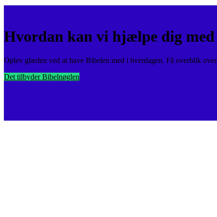
Hvordan kan vi hjælpe dig med 
Oplev glæden ved at have Bibelen med i hverdagen. Få overblik over v
Det tilbyder Bibelnøglen