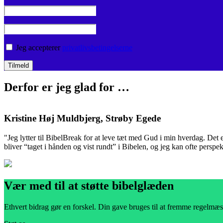
Jeg accepterer
privatlivsbetingelserne
Derfor er jeg glad for …
Kristine Høj Muldbjerg, Strøby Egede
"Jeg lytter til BibelBreak for at leve tæt med Gud i min hverdag. Det 
bliver “taget i hånden og vist rundt” i Bibelen, og jeg kan ofte perspek
Vær med til at støtte bibelglæden
Ethvert bidrag gør en forskel. Din gave bruges til at fremme regelmæs