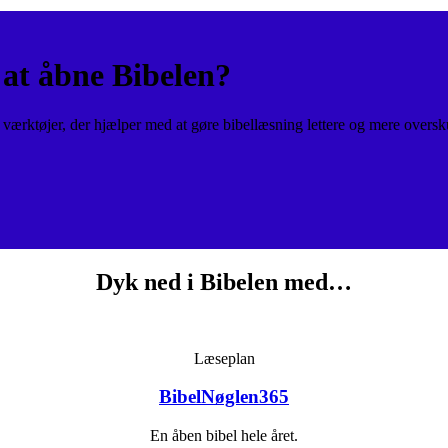
at åbne Bibelen?
ærktøjer, der hjælper med at gøre bibellæsning lettere og mere oversk
Dyk ned i Bibelen med…
Læseplan
BibelNøglen365
En åben bibel hele året.