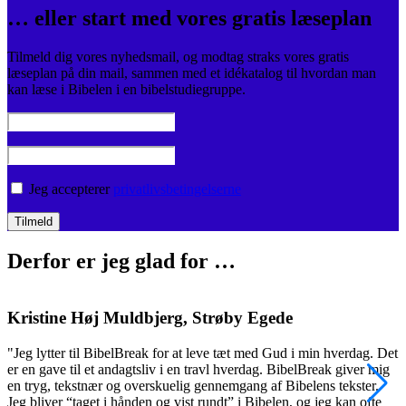
… eller start med vores gratis læseplan
Tilmeld dig vores nyhedsmail, og modtag straks vores gratis
læseplan på din mail, sammen med et idékatalog til hvordan man
kan læse i Bibelen i en bibelstudiegruppe.
Jeg accepterer
privatlivsbetingelserne
Derfor er jeg glad for …
Kristine Høj Muldbjerg, Strøby Egede
"Jeg lytter til BibelBreak for at leve tæt med Gud i min hverdag. Det
"
er en gave til et andagtsliv i en travl hverdag. BibelBreak giver mig
o
en tryg, tekstnær og overskuelig gennemgang af Bibelens tekster.
m
Jeg bliver “taget i hånden og vist rundt” i Bibelen, og jeg kan ofte
v