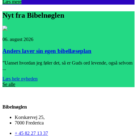
Læs mere
Nyt fra Bibelnøglen
06. august 2026
0
Anders laver sin egen bibellæseplan
”Uanset hvordan jeg føler det, så er Guds ord levende, også selvom
I
...
L
Læs hele nyheden
Se alle
Bibelnøglen
Korskærvej 25,
7000 Frederica
+ 45 82 27 13 37