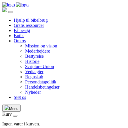
Hjælp til bibelbrug
Gratis ressourcer
Få besøg
Butik
Om os
Mission og vision
Medarbejdere
Bestyrelse
Historie
Scripture Union
Vedtægter
Regnskab
Persondatapolitik
Handelsbetingelser
Nyheder
Støt os
Menu
Kurv
Ingen varer i kurven.