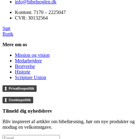
info@bibelnoglen.dk
Kontonr. ‍7170 – 2225047
CVR: ‍30132564
Støt
Butik
Mere om os
Mission og vision
Medarbejdere
Bestyrelse
Historie
Scripture Union
Privatlivspolitik
Cookiepolitik
Tilmeld dig nyhedsbrev
Bliv inspireret af artikler om bibellæsning, hør om nye produkter og
modtag en velkomstgave.