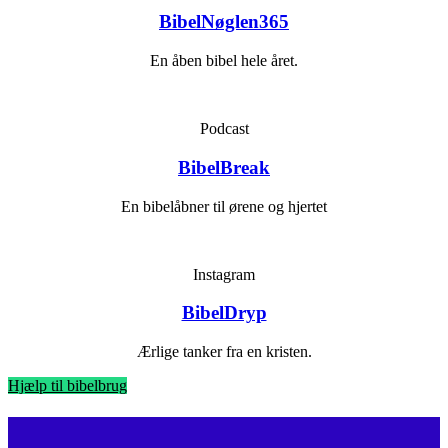
BibelNøglen365
En åben bibel hele året.
Podcast
BibelBreak
En bibelåbner til ørene og hjertet
Instagram
BibelDryp
Ærlige tanker fra en kristen.
Hjælp til bibelbrug