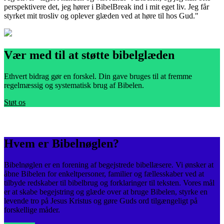
perspektivere det, jeg hører i BibelBreak ind i mit eget liv. Jeg får
e
styrket mit trosliv og oplever glæden ved at høre til hos Gud."
s
Vær med til at støtte bibelglæden
Ethvert bidrag gør en forskel. Din gave bruges til at fremme
regelmæssig og systematisk brug af Bibelen.
Støt os
Hvem er Bibelnøglen?
Bibelnøglen er en forening af begejstrede bibellæsere. Vi ønsker at
åbne Bibelen for enkeltpersoner, familier og fællesskaber ved at
tilbyde redskaber til bibelbrug og forklaringer til teksten. Vores mål
er at skabe begejstring og glæde over at bruge Bibelen, styrke en
levende tro på Jesus Kristus og gøre Guds ord tilgængeligt på
forskellige måder.