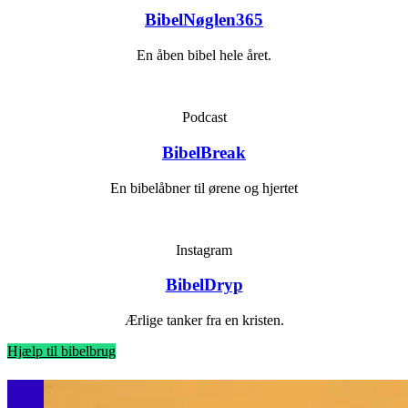
BibelNøglen365
En åben bibel hele året.
Podcast
BibelBreak
En bibelåbner til ørene og hjertet
Instagram
BibelDryp
Ærlige tanker fra en kristen.
Hjælp til bibelbrug