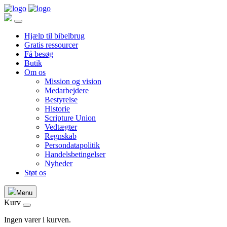
Hjælp til bibelbrug
Gratis ressourcer
Få besøg
Butik
Om os
Mission og vision
Medarbejdere
Bestyrelse
Historie
Scripture Union
Vedtægter
Regnskab
Persondatapolitik
Handelsbetingelser
Nyheder
Støt os
Menu
Kurv
Ingen varer i kurven.