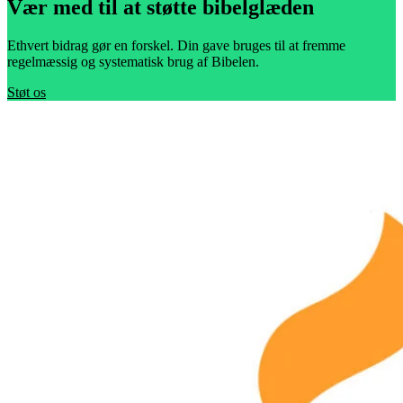
Vær med til at støtte bibelglæden
Ethvert bidrag gør en forskel. Din gave bruges til at fremme
regelmæssig og systematisk brug af Bibelen.
Støt os