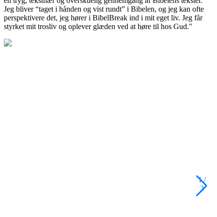
en tryg, tekstnær og overskuelig gennemgang af Bibelens tekster.
Jeg bliver “taget i hånden og vist rundt” i Bibelen, og jeg kan ofte
perspektivere det, jeg hører i BibelBreak ind i mit eget liv. Jeg får
styrket mit trosliv og oplever glæden ved at høre til hos Gud."
1
/
3