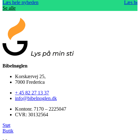
Læs hele nyheden
Læs hel
Se alle
Bibelnøglen
Korskærvej 25,
7000 Frederica
+ 45 82 27 13 37
info@bibelnoglen.dk
Kontonr. ‍7170 – 2225047
CVR: ‍30132564
Støt
Butik