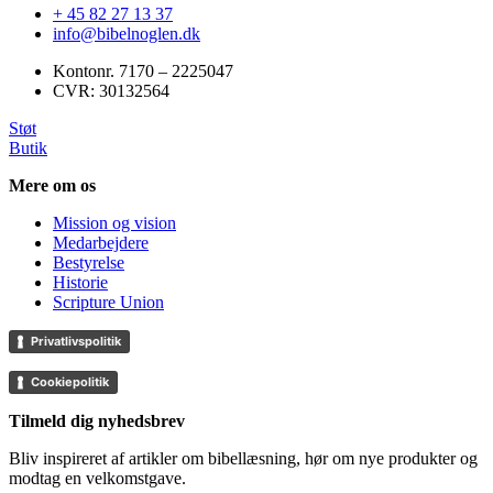
+ 45 82 27 13 37
info@bibelnoglen.dk
Kontonr. ‍7170 – 2225047
CVR: ‍30132564
Støt
Butik
Mere om os
Mission og vision
Medarbejdere
Bestyrelse
Historie
Scripture Union
Privatlivspolitik
Cookiepolitik
Tilmeld dig nyhedsbrev
Bliv inspireret af artikler om bibellæsning, hør om nye produkter og
modtag en velkomstgave.