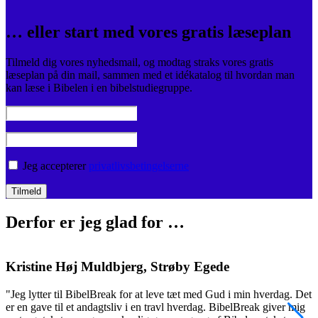
… eller start med vores gratis læseplan
Tilmeld dig vores nyhedsmail, og modtag straks vores gratis
læseplan på din mail, sammen med et idékatalog til hvordan man
kan læse i Bibelen i en bibelstudiegruppe.
Jeg accepterer
privatlivsbetingelserne
Derfor er jeg glad for …
Kristine Høj Muldbjerg, Strøby Egede
"Jeg lytter til BibelBreak for at leve tæt med Gud i min hverdag. Det
"
er en gave til et andagtsliv i en travl hverdag. BibelBreak giver mig
o