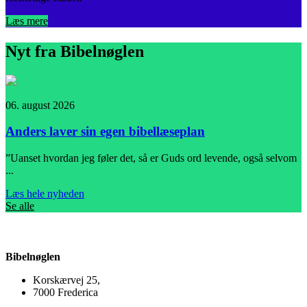
Læs mere
Nyt fra Bibelnøglen
06. august 2026
0
Anders laver sin egen bibellæseplan
”Uanset hvordan jeg føler det, så er Guds ord levende, også selvom
I
...
L
Læs hele nyheden
Se alle
Bibelnøglen
Korskærvej 25,
7000 Frederica