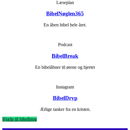
Læseplan
BibelNøglen365
En åben bibel hele året.
Podcast
BibelBreak
En bibelåbner til ørene og hjertet
Instagram
BibelDryp
Ærlige tanker fra en kristen.
Hjælp til bibelbrug