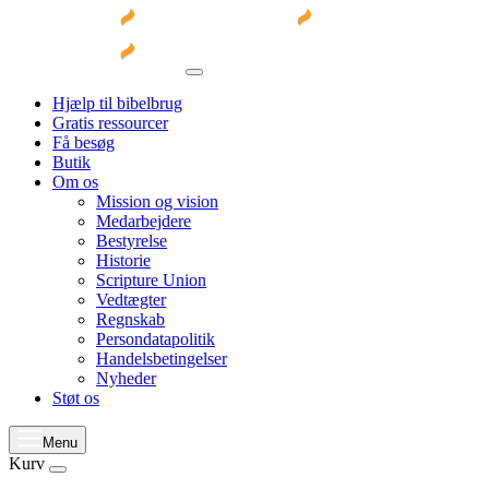
Hjælp til bibelbrug
Gratis ressourcer
Få besøg
Butik
Om os
Mission og vision
Medarbejdere
Bestyrelse
Historie
Scripture Union
Vedtægter
Regnskab
Persondatapolitik
Handelsbetingelser
Nyheder
Støt os
Menu
Kurv