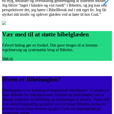
en tryg, tekstnær og overskuelig gennemgang af Bibelens tekster.
m
Jeg bliver “taget i hånden og vist rundt” i Bibelen, og jeg kan ofte
v
perspektivere det, jeg hører i BibelBreak ind i mit eget liv. Jeg får
e
styrket mit trosliv og oplever glæden ved at høre til hos Gud."
s
Vær med til at støtte bibelglæden
Ethvert bidrag gør en forskel. Din gave bruges til at fremme
regelmæssig og systematisk brug af Bibelen.
Støt os
Hvem er Bibelnøglen?
Bibelnøglen er en forening af begejstrede bibellæsere. Vi ønsker at
åbne Bibelen for enkeltpersoner, familier og fællesskaber ved at
tilbyde redskaber til bibelbrug og forklaringer til teksten. Vores mål
er at skabe begejstring og glæde over at bruge Bibelen, styrke en
levende tro på Jesus Kristus og gøre Guds ord tilgængeligt på
forskellige måder.