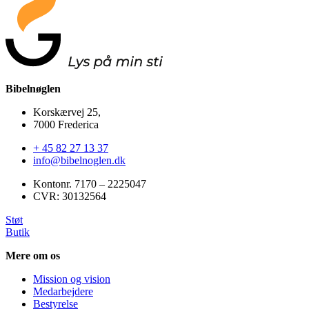
Bibelnøglen
Korskærvej 25,
7000 Frederica
+ 45 82 27 13 37
info@bibelnoglen.dk
Kontonr. ‍7170 – 2225047
CVR: ‍30132564
Støt
Butik
Mere om os
Mission og vision
Medarbejdere
Bestyrelse