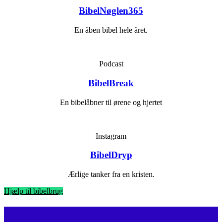
BibelNøglen365
En åben bibel hele året.
Podcast
BibelBreak
En bibelåbner til ørene og hjertet
Instagram
BibelDryp
Ærlige tanker fra en kristen.
Hjælp til bibelbrug