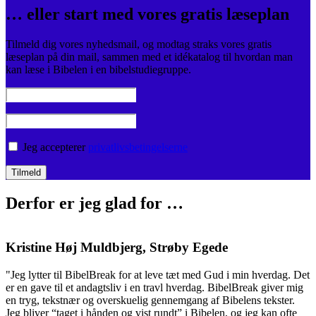
… eller start med vores gratis læseplan
Tilmeld dig vores nyhedsmail, og modtag straks vores gratis
læseplan på din mail, sammen med et idékatalog til hvordan man
kan læse i Bibelen i en bibelstudiegruppe.
Jeg accepterer
privatlivsbetingelserne
Derfor er jeg glad for …
Kristine Høj Muldbjerg, Strøby Egede
"Jeg lytter til BibelBreak for at leve tæt med Gud i min hverdag. Det
"
er en gave til et andagtsliv i en travl hverdag. BibelBreak giver mig
o
en tryg, tekstnær og overskuelig gennemgang af Bibelens tekster.
m
Jeg bliver “taget i hånden og vist rundt” i Bibelen, og jeg kan ofte
v