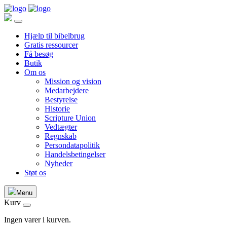
Hjælp til bibelbrug
Gratis ressourcer
Få besøg
Butik
Om os
Mission og vision
Medarbejdere
Bestyrelse
Historie
Scripture Union
Vedtægter
Regnskab
Persondatapolitik
Handelsbetingelser
Nyheder
Støt os
Menu
Kurv
Ingen varer i kurven.