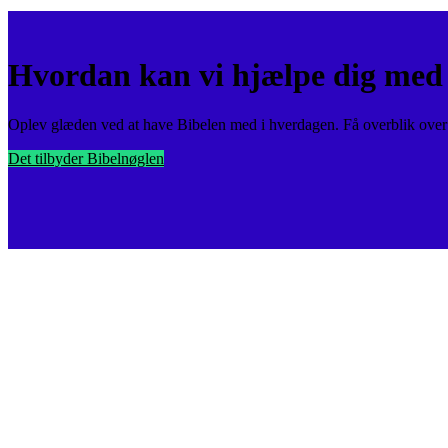
Hvordan kan vi hjælpe dig med 
Oplev glæden ved at have Bibelen med i hverdagen. Få overblik over v
Det tilbyder Bibelnøglen