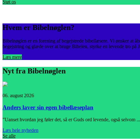
Støt os
Hvem er Bibelnøglen?
Bibelnøglen er en forening af begejstrede bibellæsere. Vi ønsker at åbn
begejstring og glæde over at bruge Bibelen, styrke en levende tro på 
Læs mere
Nyt fra Bibelnøglen
06. august 2026
Anders laver sin egen bibellæseplan
”Uanset hvordan jeg føler det, så er Guds ord levende, også selvom ..
Læs hele nyheden
Se alle