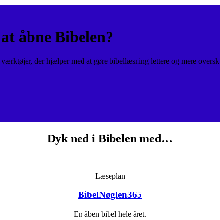
at åbne Bibelen?
ærktøjer, der hjælper med at gøre bibellæsning lettere og mere oversk
Dyk ned i Bibelen med…
Læseplan
BibelNøglen365
En åben bibel hele året.