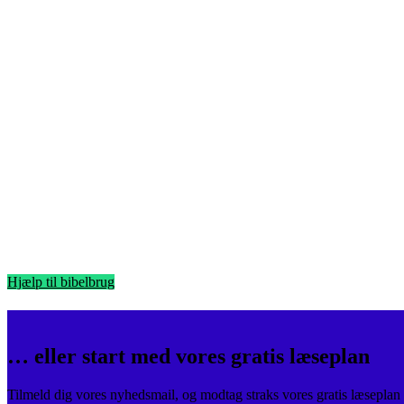
Hjælp til bibelbrug
… eller start med vores gratis læseplan
Tilmeld dig vores nyhedsmail, og modtag straks vores gratis læseplan