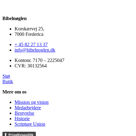
Bibelnøglen
Korskærvej 25,
7000 Frederica
+ 45 82 27 13 37
info@bibelnoglen.dk
Kontonr. ‍7170 – 2225047
CVR: ‍30132564
Støt
Butik
Mere om os
Mission og vision
Medarbejdere
Bestyrelse
Historie
Scripture Union
Privatlivspolitik