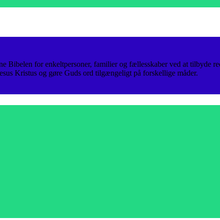
e Bibelen for enkeltpersoner, familier og fællesskaber ved at tilbyde red
Jesus Kristus og gøre Guds ord tilgængeligt på forskellige måder.
.