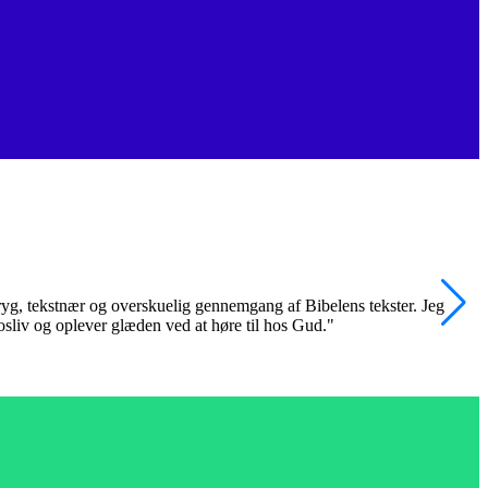
 tryg, tekstnær og overskuelig gennemgang af Bibelens tekster. Jeg
"
trosliv og oplever glæden ved at høre til hos Gud."
k