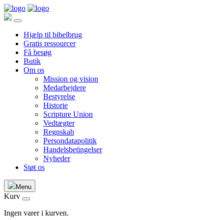
Hjælp til bibelbrug
Gratis ressourcer
Få besøg
Butik
Om os
Mission og vision
Medarbejdere
Bestyrelse
Historie
Scripture Union
Vedtægter
Regnskab
Persondatapolitik
Handelsbetingelser
Nyheder
Støt os
Menu
Kurv
Ingen varer i kurven.