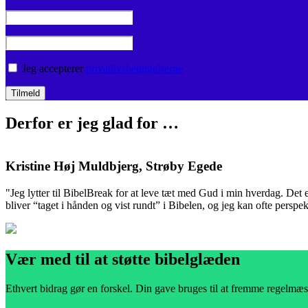
Jeg accepterer
privatlivsbetingelserne
Derfor er jeg glad for …
Kristine Høj Muldbjerg, Strøby Egede
"Jeg lytter til BibelBreak for at leve tæt med Gud i min hverdag. Det 
bliver “taget i hånden og vist rundt” i Bibelen, og jeg kan ofte perspek
Vær med til at støtte bibelglæden
Ethvert bidrag gør en forskel. Din gave bruges til at fremme regelmæs