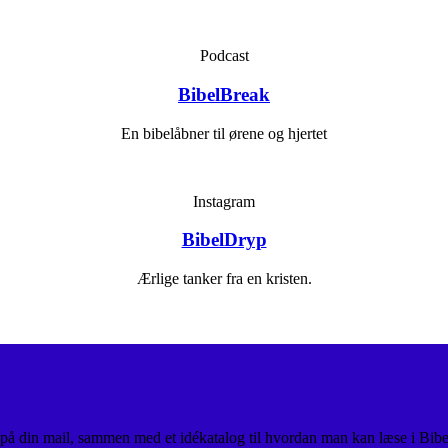
Podcast
BibelBreak
En bibelåbner til ørene og hjertet
Instagram
BibelDryp
Ærlige tanker fra en kristen.
 på din mail, sammen med et idékatalog til hvordan man kan læse i Bibe