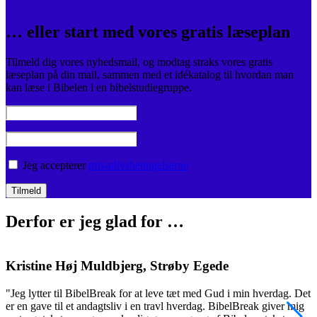
… eller start med vores gratis læseplan
Tilmeld dig vores nyhedsmail, og modtag straks vores gratis
læseplan på din mail, sammen med et idékatalog til hvordan man
kan læse i Bibelen i en bibelstudiegruppe.
Jeg accepterer
privatlivsbetingelserne
Derfor er jeg glad for …
Kristine Høj Muldbjerg, Strøby Egede
"Jeg lytter til BibelBreak for at leve tæt med Gud i min hverdag. Det
"
er en gave til et andagtsliv i en travl hverdag. BibelBreak giver mig
o