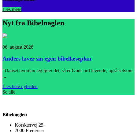
Læs mere
Nyt fra Bibelnøglen
06. august 2026
0
Anders laver sin egen bibellæseplan
”Uanset hvordan jeg føler det, så er Guds ord levende, også selvom
I
...
L
Læs hele nyheden
Se alle
Bibelnøglen
Korskærvej 25,
7000 Frederica