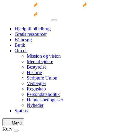
Hjælp til bibelbrug
Gratis ressourcer
Få besøg
Butik
Om os
Mission og vision
Medarbejdere
Bestyrelse
Historie
Scripture Union
Vedtægter
Regnskab
Persondatapolitik
Handelsbetingelser
Nyheder
Støt os
Menu
Kurv