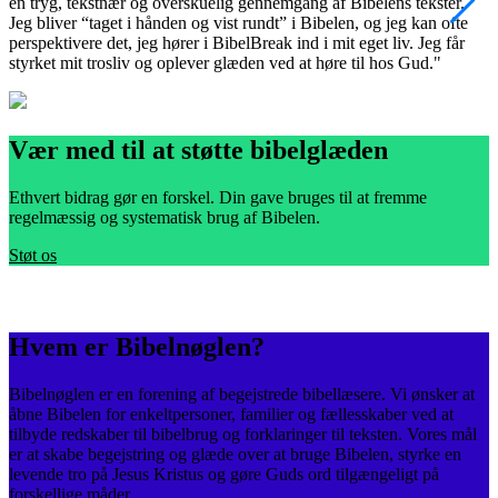
en tryg, tekstnær og overskuelig gennemgang af Bibelens tekster.
m
Jeg bliver “taget i hånden og vist rundt” i Bibelen, og jeg kan ofte
v
perspektivere det, jeg hører i BibelBreak ind i mit eget liv. Jeg får
e
styrket mit trosliv og oplever glæden ved at høre til hos Gud."
s
Vær med til at støtte bibelglæden
Ethvert bidrag gør en forskel. Din gave bruges til at fremme
regelmæssig og systematisk brug af Bibelen.
Støt os
Hvem er Bibelnøglen?
Bibelnøglen er en forening af begejstrede bibellæsere. Vi ønsker at
åbne Bibelen for enkeltpersoner, familier og fællesskaber ved at
tilbyde redskaber til bibelbrug og forklaringer til teksten. Vores mål
er at skabe begejstring og glæde over at bruge Bibelen, styrke en
levende tro på Jesus Kristus og gøre Guds ord tilgængeligt på
forskellige måder.