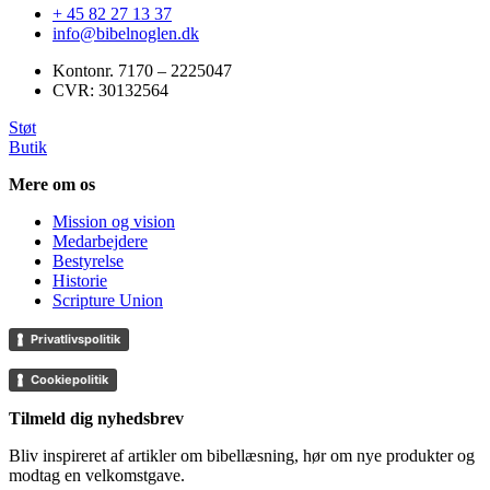
+ 45 82 27 13 37
info@bibelnoglen.dk
Kontonr. ‍7170 – 2225047
CVR: ‍30132564
Støt
Butik
Mere om os
Mission og vision
Medarbejdere
Bestyrelse
Historie
Scripture Union
Privatlivspolitik
Cookiepolitik
Tilmeld dig nyhedsbrev
Bliv inspireret af artikler om bibellæsning, hør om nye produkter og
modtag en velkomstgave.