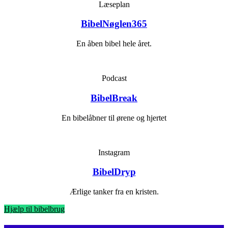
Læseplan
BibelNøglen365
En åben bibel hele året.
Podcast
BibelBreak
En bibelåbner til ørene og hjertet
Instagram
BibelDryp
Ærlige tanker fra en kristen.
Hjælp til bibelbrug