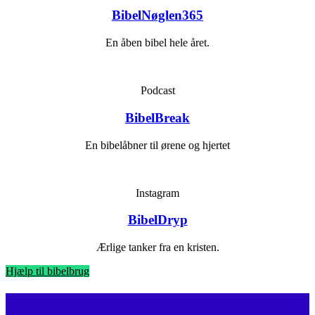
BibelNøglen365
En åben bibel hele året.
Podcast
BibelBreak
En bibelåbner til ørene og hjertet
Instagram
BibelDryp
Ærlige tanker fra en kristen.
Hjælp til bibelbrug