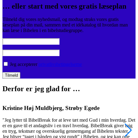
… eller start med vores gratis læseplan
Tilmeld dig vores nyhedsmail, og modtag straks vores gratis
læseplan på din mail, sammen med et idékatalog til hvordan man
kan læse i Bibelen i en bibelstudiegruppe.
Jeg accepterer
privatlivsbetingelserne
Derfor er jeg glad for …
Kristine Høj Muldbjerg, Strøby Egede
"Jeg lytter til BibelBreak for at leve tæt med Gud i min hverdag. Det
"
er en gave til et andagtsliv i en travl hverdag. BibelBreak giver mig
o
en tryg, tekstnær og overskuelig gennemgang af Bibelens tekster.
m
Jeg bliver “taget i hånden og vist rundt” i Bibelen, og jeg kan ofte
v