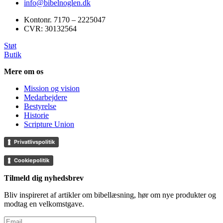
info@bibelnoglen.dk
Kontonr. ‍7170 – 2225047
CVR: ‍30132564
Støt
Butik
Mere om os
Mission og vision
Medarbejdere
Bestyrelse
Historie
Scripture Union
Privatlivspolitik
Cookiepolitik
Tilmeld dig nyhedsbrev
Bliv inspireret af artikler om bibellæsning, hør om nye produkter og
modtag en velkomstgave.