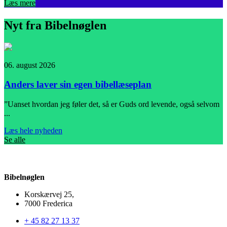
Læs mere
Nyt fra Bibelnøglen
06. august 2026
0
Anders laver sin egen bibellæseplan
”Uanset hvordan jeg føler det, så er Guds ord levende, også selvom
I
...
L
Læs hele nyheden
Se alle
Bibelnøglen
Korskærvej 25,
7000 Frederica
+ 45 82 27 13 37