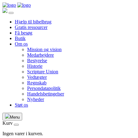
Hjælp til bibelbrug
Gratis ressourcer
Få besøg
Butik
Om os
Mission og vision
Medarbejdere
Bestyrelse
Historie
Scripture Union
Vedtægter
Regnskab
Persondatapolitik
Handelsbetingelser
Nyheder
Støt os
Menu
Kurv
Ingen varer i kurven.