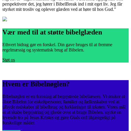
perspektivere det, jeg hører i BibelBreak ind i mit eget liv. Jeg får
e
styrket mit trosliv og oplever glæden ved at høre til hos Gud."
s
Vær med til at støtte bibelglæden
Ethvert bidrag gør en forskel. Din gave bruges til at fremme
regelmæssig og systematisk brug af Bibelen.
Støt os
Hvem er Bibelnøglen?
Bibelnøglen er en forening af begejstrede bibellæsere. Vi ønsker at
åbne Bibelen for enkeltpersoner, familier og fællesskaber ved at
tilbyde redskaber til bibelbrug og forklaringer til teksten. Vores mål
er at skabe begejstring og glæde over at bruge Bibelen, styrke en
levende tro på Jesus Kristus og gøre Guds ord tilgængeligt på
forskellige måder.