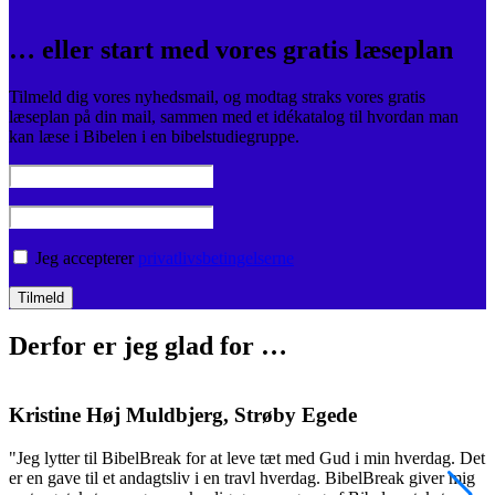
… eller start med vores gratis læseplan
Tilmeld dig vores nyhedsmail, og modtag straks vores gratis
læseplan på din mail, sammen med et idékatalog til hvordan man
kan læse i Bibelen i en bibelstudiegruppe.
Jeg accepterer
privatlivsbetingelserne
Derfor er jeg glad for …
Kristine Høj Muldbjerg, Strøby Egede
"Jeg lytter til BibelBreak for at leve tæt med Gud i min hverdag. Det
"
er en gave til et andagtsliv i en travl hverdag. BibelBreak giver mig
o