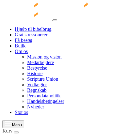
Hjælp til bibelbrug
Gratis ressourcer
Få besøg
Butik
Om os
Mission og vision
Medarbejdere
Bestyrelse
Historie
Scripture Union
Vedtægter
Regnskab
Persondatapolitik
Handelsbetingelser
Nyheder
Støt os
Menu
Kurv