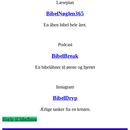
Læseplan
BibelNøglen365
En åben bibel hele året.
Podcast
BibelBreak
En bibelåbner til ørene og hjertet
Instagram
BibelDryp
Ærlige tanker fra en kristen.
Hjælp til bibelbrug