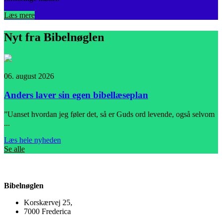
Læs mere
Nyt fra Bibelnøglen
06. august 2026
0
Anders laver sin egen bibellæseplan
”Uanset hvordan jeg føler det, så er Guds ord levende, også selvom
I
...
L
Læs hele nyheden
Se alle
Bibelnøglen
Korskærvej 25,
7000 Frederica