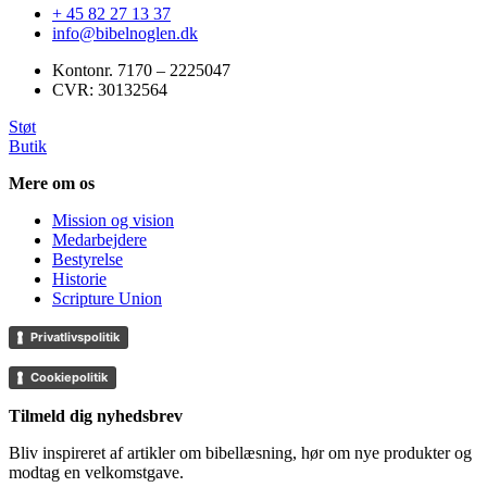
+ 45 82 27 13 37
info@bibelnoglen.dk
Kontonr. ‍7170 – 2225047
CVR: ‍30132564
Støt
Butik
Mere om os
Mission og vision
Medarbejdere
Bestyrelse
Historie
Scripture Union
Privatlivspolitik
Cookiepolitik
Tilmeld dig nyhedsbrev
Bliv inspireret af artikler om bibellæsning, hør om nye produkter og
modtag en velkomstgave.