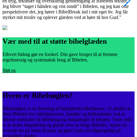
en tryg, tekstnær og overskuelig gennemgang af Bibelens tekster.
m
Jeg bliver “taget i hånden og vist rundt” i Bibelen, og jeg kan ofte
v
perspektivere det, jeg hører i BibelBreak ind i mit eget liv. Jeg får
e
styrket mit trosliv og oplever glæden ved at høre til hos Gud."
s
Vær med til at støtte bibelglæden
Ethvert bidrag gør en forskel. Din gave bruges til at fremme
regelmæssig og systematisk brug af Bibelen.
Støt os
Hvem er Bibelnøglen?
Bibelnøglen er en forening af begejstrede bibellæsere. Vi ønsker at
åbne Bibelen for enkeltpersoner, familier og fællesskaber ved at
tilbyde redskaber til bibelbrug og forklaringer til teksten. Vores mål
er at skabe begejstring og glæde over at bruge Bibelen, styrke en
levende tro på Jesus Kristus og gøre Guds ord tilgængeligt på
forskellige måder.