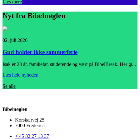
Læs mere
Nyt fra Bibelnøglen
02. juli 2026
1
Gud holder ikke sommerferie
Isak er 28 år, familiefar, studerende og vært på BibelBreak. Her gi...
"
Læs hele nyheden
L
Se alle
Bibelnøglen
Korskærvej 25,
7000 Frederica
+ 45 82 27 13 37