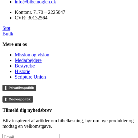
info@bibelnoglen.dk
Kontonr. ‍7170 – 2225047
CVR: ‍30132564
Støt
Butik
Mere om os
Mission og vision
Medarbejdere
Bestyrelse
Historie
Scripture Union
Privatlivspolitik
Cookiepolitik
Tilmeld dig nyhedsbrev
Bliv inspireret af artikler om bibellæsning, hør om nye produkter og
modtag en velkomstgave.