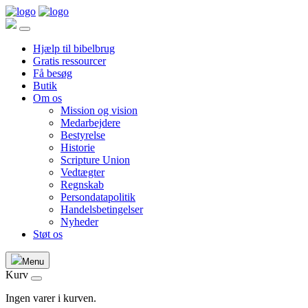
Hjælp til bibelbrug
Gratis ressourcer
Få besøg
Butik
Om os
Mission og vision
Medarbejdere
Bestyrelse
Historie
Scripture Union
Vedtægter
Regnskab
Persondatapolitik
Handelsbetingelser
Nyheder
Støt os
Menu
Kurv
Ingen varer i kurven.