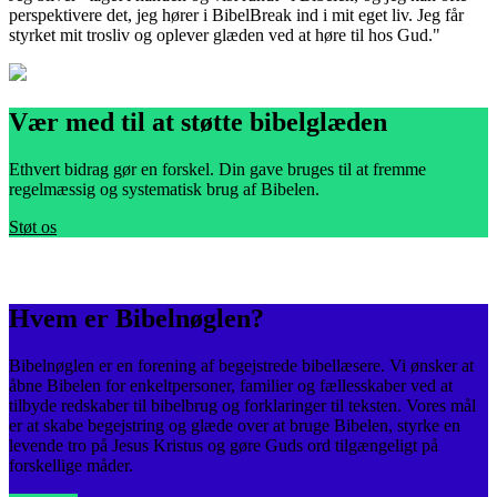
perspektivere det, jeg hører i BibelBreak ind i mit eget liv. Jeg får
e
styrket mit trosliv og oplever glæden ved at høre til hos Gud."
s
Vær med til at støtte bibelglæden
Ethvert bidrag gør en forskel. Din gave bruges til at fremme
regelmæssig og systematisk brug af Bibelen.
Støt os
Hvem er Bibelnøglen?
Bibelnøglen er en forening af begejstrede bibellæsere. Vi ønsker at
åbne Bibelen for enkeltpersoner, familier og fællesskaber ved at
tilbyde redskaber til bibelbrug og forklaringer til teksten. Vores mål
er at skabe begejstring og glæde over at bruge Bibelen, styrke en
levende tro på Jesus Kristus og gøre Guds ord tilgængeligt på
forskellige måder.