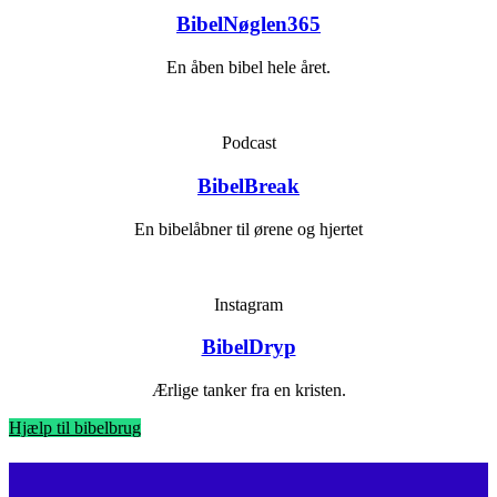
BibelNøglen365
En åben bibel hele året.
Podcast
BibelBreak
En bibelåbner til ørene og hjertet
Instagram
BibelDryp
Ærlige tanker fra en kristen.
Hjælp til bibelbrug