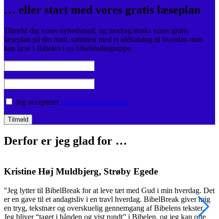
… eller start med vores gratis læseplan
Tilmeld dig vores nyhedsmail, og modtag straks vores gratis
læseplan på din mail, sammen med et idékatalog til hvordan man
kan læse i Bibelen i en bibelstudiegruppe.
Jeg accepterer
privatlivsbetingelserne
Derfor er jeg glad for …
Kristine Høj Muldbjerg, Strøby Egede
"Jeg lytter til BibelBreak for at leve tæt med Gud i min hverdag. Det
"
er en gave til et andagtsliv i en travl hverdag. BibelBreak giver mig
o
en tryg, tekstnær og overskuelig gennemgang af Bibelens tekster.
m
Jeg bliver “taget i hånden og vist rundt” i Bibelen, og jeg kan ofte
v