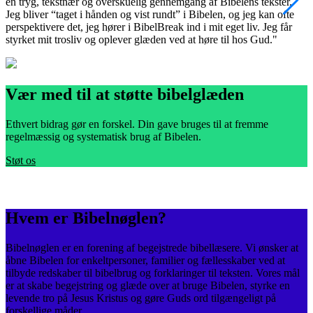
en tryg, tekstnær og overskuelig gennemgang af Bibelens tekster.
m
Jeg bliver “taget i hånden og vist rundt” i Bibelen, og jeg kan ofte
v
perspektivere det, jeg hører i BibelBreak ind i mit eget liv. Jeg får
e
styrket mit trosliv og oplever glæden ved at høre til hos Gud."
s
Vær med til at støtte bibelglæden
Ethvert bidrag gør en forskel. Din gave bruges til at fremme
regelmæssig og systematisk brug af Bibelen.
Støt os
Hvem er Bibelnøglen?
Bibelnøglen er en forening af begejstrede bibellæsere. Vi ønsker at
åbne Bibelen for enkeltpersoner, familier og fællesskaber ved at
tilbyde redskaber til bibelbrug og forklaringer til teksten. Vores mål
er at skabe begejstring og glæde over at bruge Bibelen, styrke en
levende tro på Jesus Kristus og gøre Guds ord tilgængeligt på
forskellige måder.