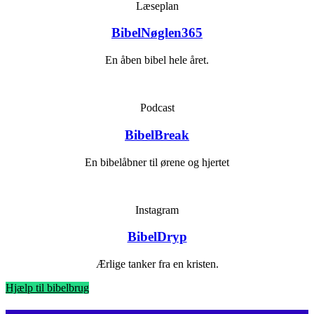
Læseplan
BibelNøglen365
En åben bibel hele året.
Podcast
BibelBreak
En bibelåbner til ørene og hjertet
Instagram
BibelDryp
Ærlige tanker fra en kristen.
Hjælp til bibelbrug