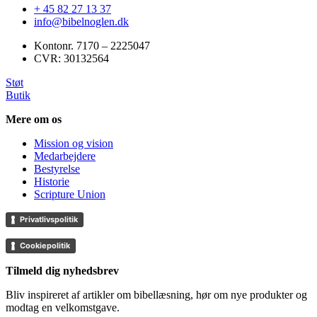
+ 45 82 27 13 37
info@bibelnoglen.dk
Kontonr. ‍7170 – 2225047
CVR: ‍30132564
Støt
Butik
Mere om os
Mission og vision
Medarbejdere
Bestyrelse
Historie
Scripture Union
Privatlivspolitik
Cookiepolitik
Tilmeld dig nyhedsbrev
Bliv inspireret af artikler om bibellæsning, hør om nye produkter og
modtag en velkomstgave.