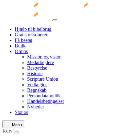
Hjælp til bibelbrug
Gratis ressourcer
Få besøg
Butik
Om os
Mission og vision
Medarbejdere
Bestyrelse
Historie
Scripture Union
Vedtægter
Regnskab
Persondatapolitik
Handelsbetingelser
Nyheder
Støt os
Menu
Kurv