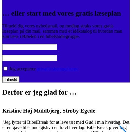
… eller start med vores gratis læseplan
Tilmeld dig vores nyhedsmail, og modtag straks vores gratis
læseplan på din mail, sammen med et idékatalog til hvordan man
kan læse i Bibelen i en bibelstudiegruppe.
Jeg accepterer
privatlivsbetingelserne
Derfor er jeg glad for …
Kristine Høj Muldbjerg, Strøby Egede
"Jeg lytter til BibelBreak for at leve tæt med Gud i min hverdag. Det
"
er en gave til et andagtsliv i en travl hverdag. BibelBreak giver mig
o