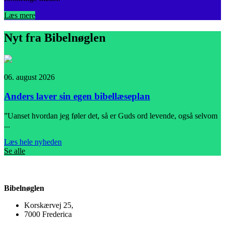
Læs mere
Nyt fra Bibelnøglen
06. august 2026
0
Anders laver sin egen bibellæseplan
”Uanset hvordan jeg føler det, så er Guds ord levende, også selvom
I
...
L
Læs hele nyheden
Se alle
Bibelnøglen
Korskærvej 25,
7000 Frederica